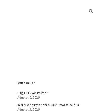
Sidebar
Son Yazılar
ilbet
betci
Betexper giriş adresi
https://www.betex
Bilgi IELTS kaç istiyor ?
Ağustos 6, 2026
Kedi yıkandıktan sonra kurutulmazsa ne olur ?
Ağustos 5, 2026