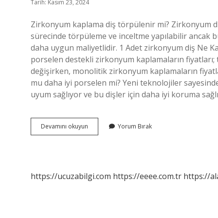
Tarih: Kasım 23, 2024
Zirkonyum kaplama diş törpülenir mi? Zirkonyum di
sürecinde törpüleme ve inceltme yapılabilir ancak 
daha uygun maliyetlidir. 1 Adet zirkonyum diş Ne Kada
porselen destekli zirkonyum kaplamaların fiyatları; t
değişirken, monolitik zirkonyum kaplamaların fiyatl
mu daha iyi porselen mi? Yeni teknolojiler sayesinde 
uyum sağlıyor ve bu dişler için daha iyi koruma sağl
Zirkonyum
Devamını okuyun
Yorum Bırak
Taşlama
Nedir
https://ucuzabilgi.com
https://eeee.com.tr
https://a