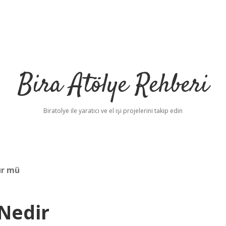
Bira Atölye Rehberi
Biratolye ile yaratıcı ve el işi projelerini takip edin
ür mü
Nedir