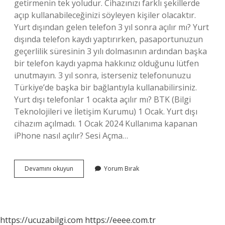
getirmenin tek yoludur. Cihazınızı farklı şekillerde
açıp kullanabileceğinizi söyleyen kişiler olacaktır.
Yurt dışından gelen telefon 3 yıl sonra açılır mı? Yurt
dışında telefon kaydı yaptırırken, pasaportunuzun
geçerlilik süresinin 3 yılı dolmasının ardından başka
bir telefon kaydı yapma hakkınız olduğunu lütfen
unutmayın. 3 yıl sonra, isterseniz telefonunuzu
Türkiye’de başka bir bağlantıyla kullanabilirsiniz.
Yurt dışı telefonlar 1 ocakta açılır mı? BTK (Bilgi
Teknolojileri ve İletişim Kurumu) 1 Ocak. Yurt dışı
cihazım açılmadı. 1 Ocak 2024 Kullanıma kapanan
iPhone nasıl açılır? Sesi Açma…
Yurtdışından
Devamını okuyun
Yorum Bırak
Gelen
Telefon
Kapandıktan
Sonra
Açılır
https://ucuzabilgi.com
https://eeee.com.tr
Mı