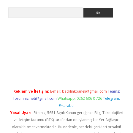
Arama
ww.betexper.xyz/
betci.co
betci giriş
elexbetgiris.org
hiltonbet 
Reklam ve İletişim:
E-mail:
backlinkpaneli@gmail.com
Teams:
forumhizmeti@gmail.com
Whatsapp: 0262 606 0 726
Telegram:
@karabul
Yasal Uyarı:
Sitemiz, 5651 Sayılı Kanun gereğince Bilgi Teknolojileri
ve İletişim Kurumu (BTK) tarafından onaylanmış bir Yer Sağlayıcı
olarak hizmet vermektedir. Bu nedenle, sitedeki içerikleri proaktif