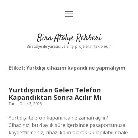
menüyü
Anasayfa
aç
Gizlilik Politikası
Bira Atölye Rehberi
Yasal Uyarı
Biratolye ile yaratıcı ve el işi projelerini takip edin
Etiket:
Yurtdışı cihazım kapandı ne yapmalıyım
Yurtdışından Gelen Telefon
Kapandıktan Sonra Açılır Mı
Tarih: Ocak 3, 2025
Yurt dışı telefon kapanınca ne zaman açılır?
Cihazınızı bu 4 aylık süre içerisinde pasaportunuza
kaydettirmeniz, cihazı kalıcı olarak kullanılabilir hale