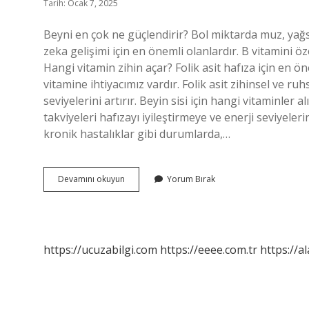
Tarih: Ocak 7, 2025
Beyni en çok ne güçlendirir? Bol miktarda muz, yağsı
zeka gelişimi için en önemli olanlardır. B vitamini öz
Hangi vitamin zihin açar? Folik asit hafıza için en ö
vitamine ihtiyacımız vardır. Folik asit zihinsel ve ru
seviyelerini artırır. Beyin sisi için hangi vitaminler 
takviyeleri hafızayı iyileştirmeye ve enerji seviyeler
kronik hastalıklar gibi durumlarda,…
Beyin
Devamını okuyun
Yorum Bırak
Sağlığı
Için
Hangi
Vitamin
https://ucuzabilgi.com
https://eeee.com.tr
https://a