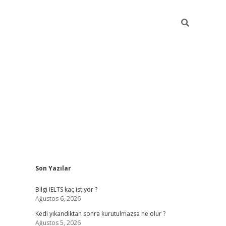
Sidebar
Son Yazılar
ilbet
betci
Betexper giriş adresi
https://www.betex
Bilgi IELTS kaç istiyor ?
Ağustos 6, 2026
Kedi yıkandıktan sonra kurutulmazsa ne olur ?
Ağustos 5, 2026