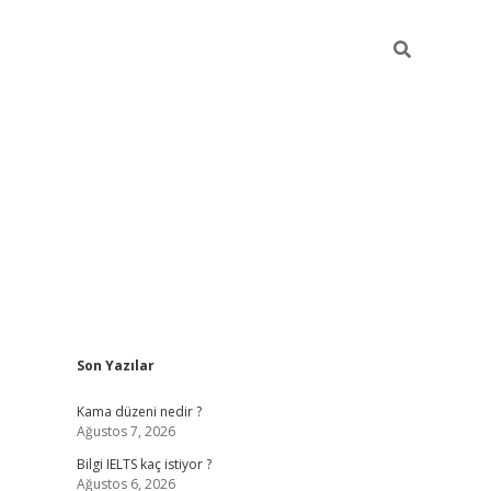
Sidebar
Son Yazılar
ilbet
betci
Betexper giriş adresi
https://www.bete
Kama düzeni nedir ?
Ağustos 7, 2026
Bilgi IELTS kaç istiyor ?
Ağustos 6, 2026