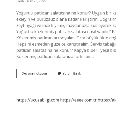
Tarih: Ocak 26, 2025
Yoğurtlu patlıcan salatasına ne konur? Uygun bir 
ekleyin ve pürüzsüz olana kadar karıştırın. Doğranmış
zeytinyağı ve ince kıyılmış maydanozla süsleyerek se
Yoğurtlu közlenmiş patlıcan salatası nasıl yapılır? P
Közlenmiş patlıcanları soyalım. Orta büyüklükte doğ
Hepsini ezmeden güzelce karıştıralım. Servis tabağın
patlıcan salatasına ne konur? Kapya biberi, yeşil bibe
Közlenmiş patlıcan salatanıza farklı bir…
Yoğurtlu
Devamını okuyun
Yorum Bırak
Patlıcan
Salatası
Nasıl
Yapılır
https://ucuzabilgi.com
https://eeee.com.tr
https://a