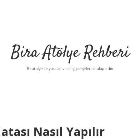
Bira Atölye Rehberi
Biratolye ile yaratıcı ve el işi projelerini takip edin
atası Nasıl Yapılır