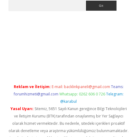
Arama
/www.betexper.xyz/
betci.co
betci giriş
elexbetgiris.org
hiltonbe
Reklam ve İletişim:
E-mail:
backlinkpaneli@gmail.com
Teams:
forumhizmeti@gmail.com
Whatsapp: 0262 606 0 726
Telegram:
@karabul
Yasal Uyarı:
Sitemiz, 5651 Sayılı Kanun gereğince Bilgi Teknolojileri
ve İletişim Kurumu (BTK) tarafından onaylanmış bir Yer Sağlayıcı
olarak hizmet vermektedir. Bu nedenle, sitedeki içerikleri proaktif
olarak denetleme veya araştırma yükümlülüğümüz bulunmamaktadır.