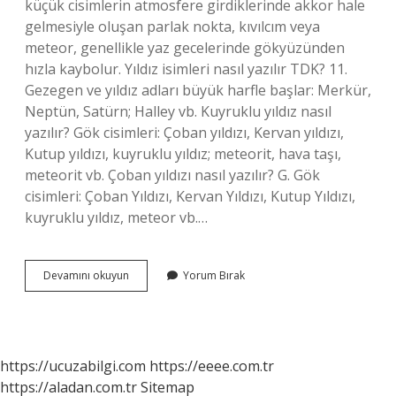
küçük cisimlerin atmosfere girdiklerinde akkor hale
gelmesiyle oluşan parlak nokta, kıvılcım veya
meteor, genellikle yaz gecelerinde gökyüzünden
hızla kaybolur. Yıldız isimleri nasıl yazılır TDK? 11.
Gezegen ve yıldız adları büyük harfle başlar: Merkür,
Neptün, Satürn; Halley vb. Kuyruklu yıldız nasıl
yazılır? Gök cisimleri: Çoban yıldızı, Kervan yıldızı,
Kutup yıldızı, kuyruklu yıldız; meteorit, hava taşı,
meteorit vb. Çoban yıldızı nasıl yazılır? G. Gök
cisimleri: Çoban Yıldızı, Kervan Yıldızı, Kutup Yıldızı,
kuyruklu yıldız, meteor vb.…
Akan
Devamını okuyun
Yorum Bırak
Yıldız
Nasıl
Yazılır
https://ucuzabilgi.com
https://eeee.com.tr
https://aladan.com.tr
Sitemap