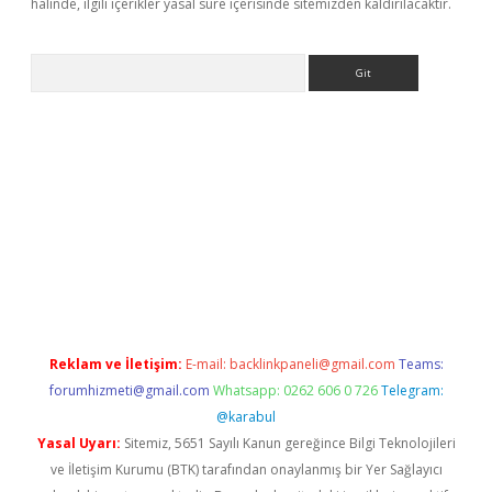
halinde, ilgili içerikler yasal süre içerisinde sitemizden kaldırılacaktır.
Arama
ww.betexper.xyz/
betci.co
betci giriş
elexbetgiris.org
hiltonbet 
Reklam ve İletişim:
E-mail:
backlinkpaneli@gmail.com
Teams:
forumhizmeti@gmail.com
Whatsapp: 0262 606 0 726
Telegram:
@karabul
Yasal Uyarı:
Sitemiz, 5651 Sayılı Kanun gereğince Bilgi Teknolojileri
ve İletişim Kurumu (BTK) tarafından onaylanmış bir Yer Sağlayıcı