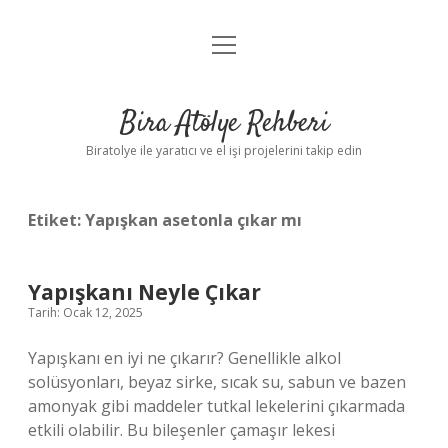
menüyü
Anasayfa
aç
Gizlilik Politikası
Bira Atölye Rehberi
Yasal Uyarı
Biratolye ile yaratıcı ve el işi projelerini takip edin
Etiket:
Yapışkan asetonla çıkar mı
Yapışkanı Neyle Çıkar
Tarih: Ocak 12, 2025
Yapışkanı en iyi ne çıkarır? Genellikle alkol
solüsyonları, beyaz sirke, sıcak su, sabun ve bazen
amonyak gibi maddeler tutkal lekelerini çıkarmada
etkili olabilir. Bu bileşenler çamaşır lekesi