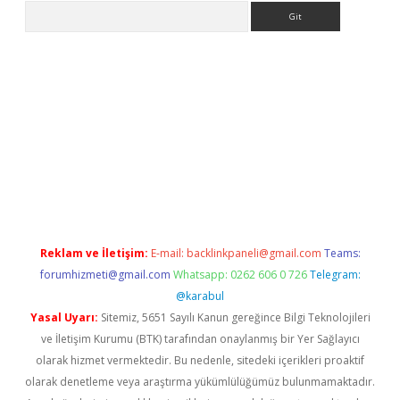
Arama
www.betexper.xyz/
betci.co
betci giriş
elexbetgiris.org
hiltonbet
Reklam ve İletişim:
E-mail:
backlinkpaneli@gmail.com
Teams:
forumhizmeti@gmail.com
Whatsapp: 0262 606 0 726
Telegram:
@karabul
Yasal Uyarı:
Sitemiz, 5651 Sayılı Kanun gereğince Bilgi Teknolojileri
ve İletişim Kurumu (BTK) tarafından onaylanmış bir Yer Sağlayıcı
olarak hizmet vermektedir. Bu nedenle, sitedeki içerikleri proaktif
olarak denetleme veya araştırma yükümlülüğümüz bulunmamaktadır.