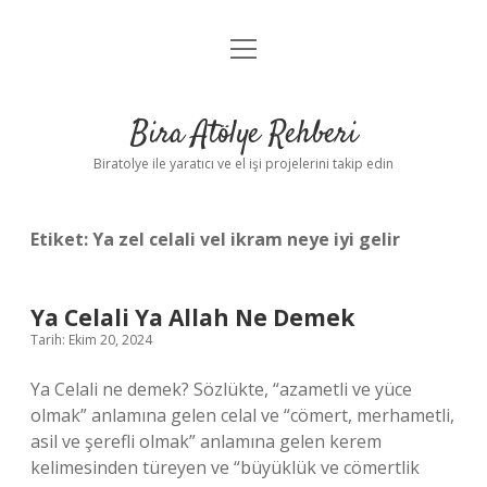
menüyü
Anasayfa
aç
Gizlilik Politikası
Bira Atölye Rehberi
Yasal Uyarı
Biratolye ile yaratıcı ve el işi projelerini takip edin
Etiket:
Ya zel celali vel ikram neye iyi gelir
Ya Celali Ya Allah Ne Demek
Tarih: Ekim 20, 2024
Ya Celali ne demek? Sözlükte, “azametli ve yüce
olmak” anlamına gelen celal ve “cömert, merhametli,
asil ve şerefli olmak” anlamına gelen kerem
kelimesinden türeyen ve “büyüklük ve cömertlik