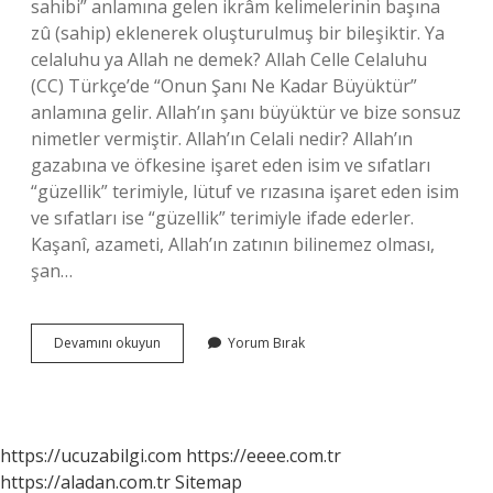
sahibi” anlamına gelen ikrâm kelimelerinin başına
zû (sahip) eklenerek oluşturulmuş bir bileşiktir. Ya
celaluhu ya Allah ne demek? Allah Celle Celaluhu
(CC) Türkçe’de “Onun Şanı Ne Kadar Büyüktür”
anlamına gelir. Allah’ın şanı büyüktür ve bize sonsuz
nimetler vermiştir. Allah’ın Celali nedir? Allah’ın
gazabına ve öfkesine işaret eden isim ve sıfatları
“güzellik” terimiyle, lütuf ve rızasına işaret eden isim
ve sıfatları ise “güzellik” terimiyle ifade ederler.
Kaşanî, azameti, Allah’ın zatının bilinemez olması,
şan…
Ya
Devamını okuyun
Yorum Bırak
Celali
Ya
Allah
Ne
Demek
https://ucuzabilgi.com
https://eeee.com.tr
https://aladan.com.tr
Sitemap