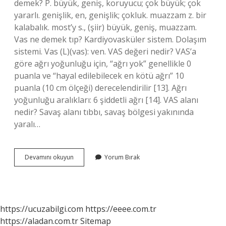
demek? P. büyük, geniş, koruyucu; çok büyük; çok
yararlı. genişlik, en, genişlik; çokluk. muazzam z. bir
kalabalık. most’y s., (şiir) büyük, geniş, muazzam.
Vas ne demek tıp? Kardiyovasküler sistem. Dolaşım
sistemi. Vas (L)(vas): ven. VAS değeri nedir? VAS’a
göre ağrı yoğunluğu için, “ağrı yok” genellikle 0
puanla ve “hayal edilebilecek en kötü ağrı” 10
puanla (10 cm ölçeği) derecelendirilir [13]. Ağrı
yoğunluğu aralıkları: 6 şiddetli ağrı [14]. VAS alanı
nedir? Savaş alanı tıbbı, savaş bölgesi yakınında
yaralı…
Vas
Devamını okuyun
Yorum Bırak
Ne
Anlama
Gelir
https://ucuzabilgi.com
https://eeee.com.tr
https://aladan.com.tr
Sitemap