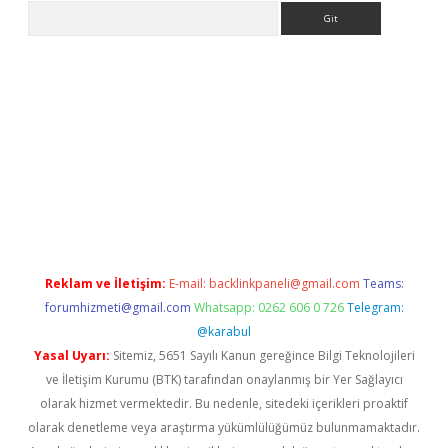
Arama
ww.betexper.xyz/
betci.co
betci giriş
elexbetgiris.org
hiltonbet 
Reklam ve İletişim:
E-mail:
backlinkpaneli@gmail.com
Teams:
forumhizmeti@gmail.com
Whatsapp: 0262 606 0 726
Telegram:
@karabul
Yasal Uyarı:
Sitemiz, 5651 Sayılı Kanun gereğince Bilgi Teknolojileri
ve İletişim Kurumu (BTK) tarafından onaylanmış bir Yer Sağlayıcı
olarak hizmet vermektedir. Bu nedenle, sitedeki içerikleri proaktif
olarak denetleme veya araştırma yükümlülüğümüz bulunmamaktadır.