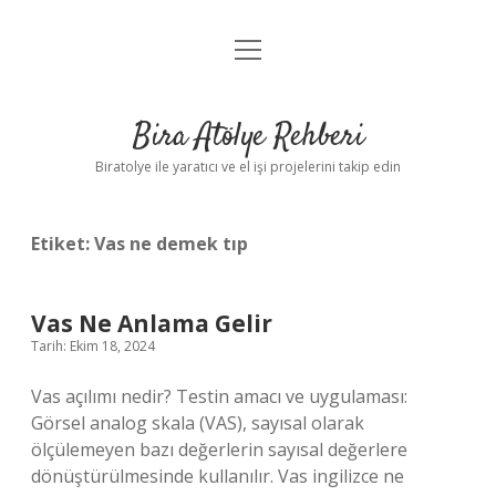
menüyü
Anasayfa
aç
Gizlilik Politikası
Bira Atölye Rehberi
Yasal Uyarı
Biratolye ile yaratıcı ve el işi projelerini takip edin
Etiket:
Vas ne demek tıp
Vas Ne Anlama Gelir
Tarih: Ekim 18, 2024
Vas açılımı nedir? Testin amacı ve uygulaması:
Görsel analog skala (VAS), sayısal olarak
ölçülemeyen bazı değerlerin sayısal değerlere
dönüştürülmesinde kullanılır. Vas ingilizce ne