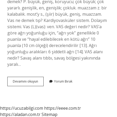
demek? P. büyük, geniş, koruyucu; çok büyük; çok
yararlı. genişlik, en, genişlik; çokluk. muazzam z. bir
kalabalık. most’y s., (şiir) büyük, geniş, muazzam.
Vas ne demek tıp? Kardiyovasküler sistem. Dolaşım
sistemi. Vas (L)(vas): ven. VAS değeri nedir? VAS’a
göre ağrı yoğunluğu için, “ağrı yok” genellikle 0
puanla ve “hayal edilebilecek en kötü ağrı” 10
puanla (10 cm ölçeği) derecelendirilir [13]. Ağrı
yoğunluğu aralıkları: 6 şiddetli ağrı [14]. VAS alanı
nedir? Savaş alanı tıbbı, savaş bölgesi yakınında
yaralı…
Vas
Devamını okuyun
Yorum Bırak
Ne
Anlama
Gelir
https://ucuzabilgi.com
https://eeee.com.tr
https://aladan.com.tr
Sitemap