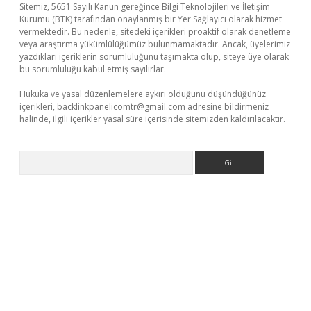
Sitemiz, 5651 Sayılı Kanun gereğince Bilgi Teknolojileri ve İletişim
Kurumu (BTK) tarafından onaylanmış bir Yer Sağlayıcı olarak hizmet
vermektedir. Bu nedenle, sitedeki içerikleri proaktif olarak denetleme
veya araştırma yükümlülüğümüz bulunmamaktadır. Ancak, üyelerimiz
yazdıkları içeriklerin sorumluluğunu taşımakta olup, siteye üye olarak
bu sorumluluğu kabul etmiş sayılırlar.
Hukuka ve yasal düzenlemelere aykırı olduğunu düşündüğünüz
içerikleri,
backlinkpanelicomtr@gmail.com
adresine bildirmeniz
halinde, ilgili içerikler yasal süre içerisinde sitemizden kaldırılacaktır.
Arama
w.betexper.xyz/
betci.co
betci giriş
elexbetgiris.org
hiltonbet g