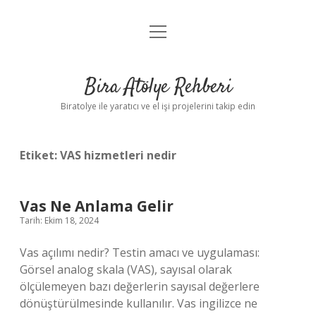
menüyü
Anasayfa
aç
Gizlilik Politikası
Bira Atölye Rehberi
Yasal Uyarı
Biratolye ile yaratıcı ve el işi projelerini takip edin
Etiket:
VAS hizmetleri nedir
Vas Ne Anlama Gelir
Tarih: Ekim 18, 2024
Vas açılımı nedir? Testin amacı ve uygulaması:
Görsel analog skala (VAS), sayısal olarak
ölçülemeyen bazı değerlerin sayısal değerlere
dönüştürülmesinde kullanılır. Vas ingilizce ne