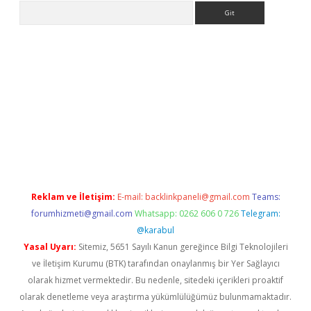
Arama
ww.betexper.xyz/
betci.co
betci giriş
elexbetgiris.org
hiltonbet 
Reklam ve İletişim:
E-mail:
backlinkpaneli@gmail.com
Teams:
forumhizmeti@gmail.com
Whatsapp: 0262 606 0 726
Telegram:
@karabul
Yasal Uyarı:
Sitemiz, 5651 Sayılı Kanun gereğince Bilgi Teknolojileri
ve İletişim Kurumu (BTK) tarafından onaylanmış bir Yer Sağlayıcı
olarak hizmet vermektedir. Bu nedenle, sitedeki içerikleri proaktif
olarak denetleme veya araştırma yükümlülüğümüz bulunmamaktadır.