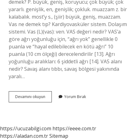
demek? P. büyük, geniş, koruyucu; çok büyük; çok
yararlı. genişlik, en, genişlik; çokluk. muazzam z. bir
kalabalık. most’y s., (şiir) büyük, geniş, muazzam.
Vas ne demek tıp? Kardiyovasküler sistem. Dolaşım
sistemi. Vas (L)(vas): ven. VAS değeri nedir? VAS’a
göre ağrı yoğunluğu için, “ağrı yok” genellikle 0
puanla ve “hayal edilebilecek en kötü ağrı” 10
puanla (10 cm ölçeği) derecelendirilir [13]. Ağrı
yoğunluğu aralıkları: 6 şiddetli ağrı [14]. VAS alanı
nedir? Savaş alanı tıbbı, savaş bölgesi yakınında
yaralı…
Vas
Devamını okuyun
Yorum Bırak
Ne
Anlama
Gelir
https://ucuzabilgi.com
https://eeee.com.tr
https://aladan.com.tr
Sitemap