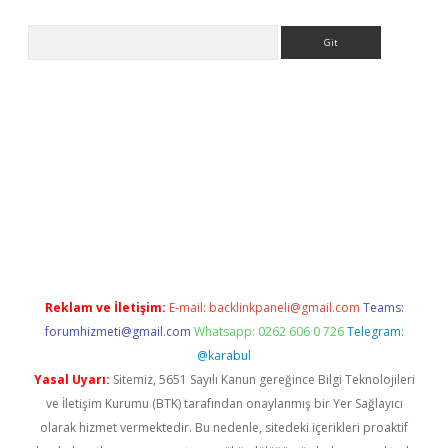
Arama
ww.betexper.xyz/
betci.co
betci giriş
elexbetgiris.org
hiltonbet 
Reklam ve İletişim:
E-mail:
backlinkpaneli@gmail.com
Teams:
forumhizmeti@gmail.com
Whatsapp: 0262 606 0 726
Telegram:
@karabul
Yasal Uyarı:
Sitemiz, 5651 Sayılı Kanun gereğince Bilgi Teknolojileri
ve İletişim Kurumu (BTK) tarafından onaylanmış bir Yer Sağlayıcı
olarak hizmet vermektedir. Bu nedenle, sitedeki içerikleri proaktif