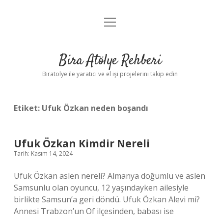
menüyü
Anasayfa
aç
Gizlilik Politikası
Bira Atölye Rehberi
Yasal Uyarı
Biratolye ile yaratıcı ve el işi projelerini takip edin
Etiket:
Ufuk Özkan neden boşandı
Ufuk Özkan Kimdir Nereli
Tarih: Kasım 14, 2024
Ufuk Özkan aslen nereli? Almanya doğumlu ve aslen
Samsunlu olan oyuncu, 12 yaşındayken ailesiyle
birlikte Samsun’a geri döndü. Ufuk Özkan Alevi mi?
Annesi Trabzon’un Of ilçesinden, babası ise