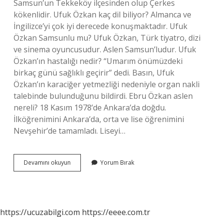
Samsun’un Tekkeköy ilçesinden olup Çerkes
kökenlidir. Ufuk Özkan kaç dil biliyor? Almanca ve
İngilizce’yi çok iyi derecede konuşmaktadır. Ufuk
Özkan Samsunlu mu? Ufuk Özkan, Türk tiyatro, dizi
ve sinema oyuncusudur. Aslen Samsun’ludur. Ufuk
Özkan’ın hastalığı nedir? “Umarım önümüzdeki
birkaç günü sağlıklı geçirir” dedi. Basın, Ufuk
Özkan’ın karaciğer yetmezliği nedeniyle organ nakli
talebinde bulunduğunu bildirdi. Ebru Özkan aslen
nereli? 18 Kasım 1978’de Ankara’da doğdu.
İlköğrenimini Ankara’da, orta ve lise öğrenimini
Nevşehir’de tamamladı. Liseyi…
Ufuk
Devamını okuyun
Yorum Bırak
Özkan
Kimdir
Nereli
https://ucuzabilgi.com
https://eeee.com.tr