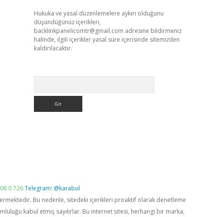
Hukuka ve yasal düzenlemelere aykırı olduğunu
düşündüğünüz içerikleri,
backlinkpanelicomtr@gmail.com
adresine bildirmeniz
halinde, ilgili içerikler yasal süre içerisinde sitemizden
kaldırılacaktır.
Arama
06 0 726
Telegram: @karabul
vermektedir. Bu nedenle, sitedeki içerikleri proaktif olarak denetleme
luğu kabul etmiş sayılırlar. Bu internet sitesi, herhangi bir marka,