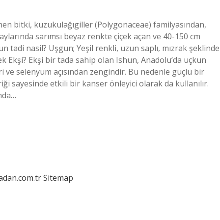
nen bitki, kuzukulağıgiller (Polygonaceae) familyasından,
aylarında sarımsı beyaz renkte çiçek açan ve 40-150 cm
un tadi nasil? Uşgun; Yeşil renkli, uzun saplı, mızrak şeklinde
mek Ekşi? Ekşi bir tada sahip olan Ishun, Anadolu’da uçkun
leri ve selenyum açısından zengindir. Bu nedenle güçlü bir
ği sayesinde etkili bir kanser önleyici olarak da kullanılır.
ında…
ladan.com.tr
Sitemap