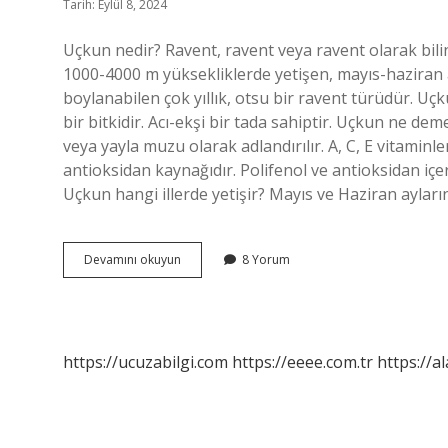
Tarih: Eylül 8, 2024
Uçkun nedir? Ravent, ravent veya ravent olarak bili
1000-4000 m yüksekliklerde yetişen, mayıs-haziran 
boylanabilen çok yıllık, otsu bir ravent türüdür. Uçk
bir bitkidir. Acı-ekşi bir tada sahiptir. Uçkun ne de
veya yayla muzu olarak adlandırılır. A, C, E vitamin
antioksidan kaynağıdır. Polifenol ve antioksidan içeri
Uçkun hangi illerde yetişir? Mayıs ve Haziran aylar
Uçkun
Devamını okuyun
8 Yorum
Ne
Demek
Van
https://ucuzabilgi.com
https://eeee.com.tr
https://a