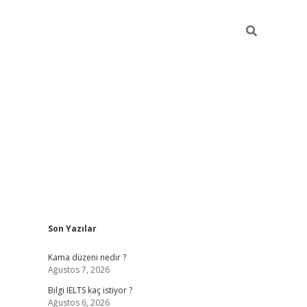
Sidebar
Son Yazılar
ilbet
betci
Betexper giriş adresi
https://www.betex
Kama düzeni nedir ?
Ağustos 7, 2026
Bilgi IELTS kaç istiyor ?
Ağustos 6, 2026