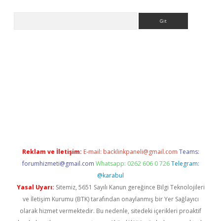
Arama
www.betexper.xyz/
betci.co
betci giriş
elexbetgiris.org
hiltonbet
Reklam ve İletişim:
E-mail:
backlinkpaneli@gmail.com
Teams:
forumhizmeti@gmail.com
Whatsapp: 0262 606 0 726
Telegram:
@karabul
Yasal Uyarı:
Sitemiz, 5651 Sayılı Kanun gereğince Bilgi Teknolojileri
ve İletişim Kurumu (BTK) tarafından onaylanmış bir Yer Sağlayıcı
olarak hizmet vermektedir. Bu nedenle, sitedeki içerikleri proaktif