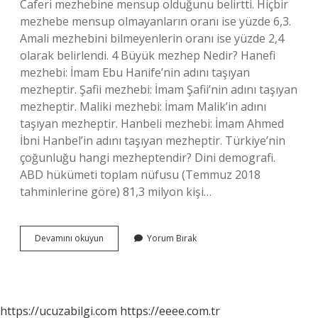
Caferi mezhebine mensup olduğunu belirtti. Hiçbir
mezhebe mensup olmayanların oranı ise yüzde 6,3.
Amali mezhebini bilmeyenlerin oranı ise yüzde 2,4
olarak belirlendi. 4 Büyük mezhep Nedir? Hanefi
mezhebi: İmam Ebu Hanife’nin adını taşıyan
mezheptir. Şafii mezhebi: İmam Şafii’nin adını taşıyan
mezheptir. Maliki mezhebi: İmam Malik’in adını
taşıyan mezheptir. Hanbeli mezhebi: İmam Ahmed
İbni Hanbel’in adını taşıyan mezheptir. Türkiye’nin
çoğunluğu hangi mezheptendir? Dini demografi.
ABD hükümeti toplam nüfusu (Temmuz 2018
tahminlerine göre) 81,3 milyon kişi…
Turkiyede
Devamını okuyun
Yorum Bırak
En
Cok
Hangi
Mezhep
Var
https://ucuzabilgi.com
https://eeee.com.tr