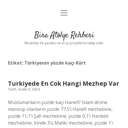
menüyü
Anasayfa
aç
Gizlilik Politikası
Bira Atölye Rehberi
Yasal Uyarı
Biratolye ile yaratıcı ve el işi projelerini takip edin
Etiket:
Türkiyenin yüzde kaçı Kürt
Turkiyede En Cok Hangi Mezhep Var
Tarih: Aralık 9, 2024
Müslümanların yüzde kaçı Hanefi? İslam dinine
mensup olanların yüzde 77,5’i Hanefi mezhebine,
yüzde 11,1’i Şafi mezhebine, yüzde 0,1’i Hanbeli
mezhebine, binde 3’ü Maliki mezhebine, yüzde 1’i