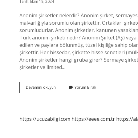
Tarih: Ekim 18, 2024
Anonim şirketler nelerdir? Anonim şirket, sermayes
malvarlığıyla sorumlu olan şirkettir. Ortaklar, şirke
sorumludurlar. Anonim şirketler, kanunen yasaklan
Türk anonim şirketi nedir? Anonim Şirket (AŞ) veya
edilen ve paylara bölünmüş, tüzel kişiliğe sahip ola
şirkettir. Her hissedar, şirkette hisse senetleri (mülk
Anonim şirketler hangi gruba girer? Sermaye şirket
şirketler ve limited…
Anonim
Devamını okuyun
Yorum Bırak
Şirketler
Hangileri
https://ucuzabilgi.com
https://eeee.com.tr
https://a