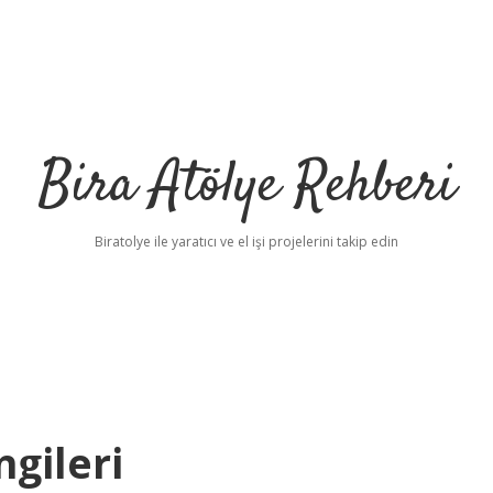
Bira Atölye Rehberi
Biratolye ile yaratıcı ve el işi projelerini takip edin
gileri