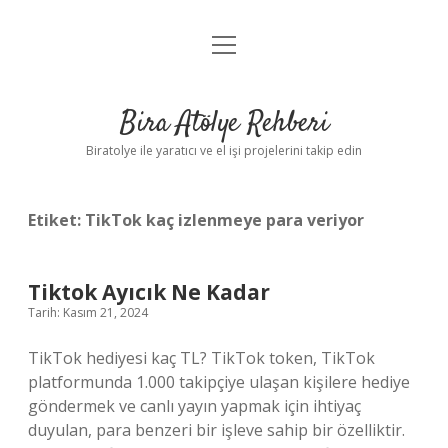
menüyü
Anasayfa
aç
Gizlilik Politikası
Bira Atölye Rehberi
Yasal Uyarı
Biratolye ile yaratıcı ve el işi projelerini takip edin
Etiket:
TikTok kaç izlenmeye para veriyor
Tiktok Ayıcık Ne Kadar
Tarih: Kasım 21, 2024
TikTok hediyesi kaç TL? TikTok token, TikTok
platformunda 1.000 takipçiye ulaşan kişilere hediye
göndermek ve canlı yayın yapmak için ihtiyaç
duyulan, para benzeri bir işleve sahip bir özelliktir.