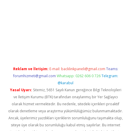
ww.betexper.xyz/
betci.co
betci giriş
elexbetgiris.org
hiltonbet 
Reklam ve İletişim:
E-mail:
backlinkpaneli@gmail.com
Teams:
forumhizmeti@gmail.com
Whatsapp: 0262 606 0 726
Telegram:
@karabul
Yasal Uyarı:
Sitemiz, 5651 Sayılı Kanun gereğince Bilgi Teknolojileri
ve İletişim Kurumu (BTK) tarafından onaylanmış bir Yer Sağlayıcı
olarak hizmet vermektedir. Bu nedenle, sitedeki içerikleri proaktif
olarak denetleme veya araştırma yükümlülüğümüz bulunmamaktadır.
Ancak, üyelerimiz yazdıkları içeriklerin sorumluluğunu taşımakta olup,
siteye üye olarak bu sorumluluğu kabul etmiş sayılırlar. Bu internet