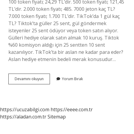
100 token fiyatı; 24,29 TL’dir. 500 token fiyatı; 121,45
TL’dir. 2.000 token fiyatı; 485. 7000 jeton kaç TL?
7.000 token fiyatı; 1.700 TL’dir. TikTok’da 1 gül kaç
TL? Tiktok’ta güller 25 sent, gül göndermek
isteyenler 25 sent ödüyor veya token satın alıyor.
Gülleri hediye olarak satın almak 10 kuruş. Tiktok
%60 komisyon aldığı için 25 sentten 10 sent
kazanılıyor. TikTok’ta bir aslan ne kadar para eder?
Aslan hediye etmenin bedeli merak konusudur…
Tiktok
Devamını okuyun
Yorum Bırak
Ayıcık
Ne
Kadar
https://ucuzabilgi.com
https://eeee.com.tr
https://aladan.com.tr
Sitemap