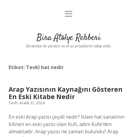
menüyü
Anasayfa
aç
Gizlilik Politikası
Bira Atölye Rehberi
Yasal Uyarı
Biratolye ile yaratıcı ve el işi projelerini takip edin
Etiket:
Tevkī hat nedir
Arap Yazısının Kaynağını Gösteren
En Eski Kitabe Nedir
Tarih: Aralık 31, 2024
En eski Arap yazısı çeşidi nedir? İslam hat sanatının
bilinen en eski yazısı olan Kufi, adını Kufe’den
almaktadır. Arap yazısı ne zaman bulundu? Arap