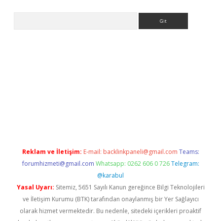
Arama
ww.betexper.xyz/
betci.co
betci giriş
elexbetgiris.org
hiltonbet 
Reklam ve İletişim:
E-mail:
backlinkpaneli@gmail.com
Teams:
forumhizmeti@gmail.com
Whatsapp: 0262 606 0 726
Telegram:
@karabul
Yasal Uyarı:
Sitemiz, 5651 Sayılı Kanun gereğince Bilgi Teknolojileri
ve İletişim Kurumu (BTK) tarafından onaylanmış bir Yer Sağlayıcı
olarak hizmet vermektedir. Bu nedenle, sitedeki içerikleri proaktif