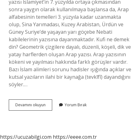
yazısı İslamiyet’in 7. yüzyılda ortaya çıkmasından
sonra yaygın olarak kullanılmaya başlansa da, Arap
alfabesinin temelleri 3. yüzyıla kadar uzanmakta
olup, Sina Yarımadası, Kuzey Arabistan, Ürdün ve
Güney Suriye’de yaşayan yarı göçebe Nebati
kabilelerinin yazısına dayanmaktadır. Kufi ne demek
din? Geometrik çizgilere dayalı, düzenli, köşeli, dik ve
yatay harflerden oluşan Arap yazısı. Arap yazısının
kökeni ve yayılması hakkında farklı görüşler vardır.
Bazı İslam alimleri sorunu hadisler ışığında açıklar ve
kutsal yazıların ilahi bir kaynağa (tevkīfî) dayandığını
söyler.…
Arap
Devamını okuyun
Yorum Bırak
Yazısının
Kaynağını
Gösteren
En
Eski
https://ucuzabilgi.com
https://eeee.com.tr
Kitabe