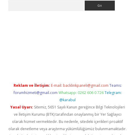
Arama
ww.betexper.xyz/
betci.co
betci giriş
elexbetgiris.org
hiltonbet 
Reklam ve İletişim:
E-mail:
backlinkpaneli@gmail.com
Teams:
forumhizmeti@gmail.com
Whatsapp: 0262 606 0 726
Telegram:
@karabul
Yasal Uyarı:
Sitemiz, 5651 Sayılı Kanun gereğince Bilgi Teknolojileri
ve İletişim Kurumu (BTK) tarafından onaylanmış bir Yer Sağlayıcı
olarak hizmet vermektedir. Bu nedenle, sitedeki içerikleri proaktif
olarak denetleme veya araştırma yükümlülüğümüz bulunmamaktadır.