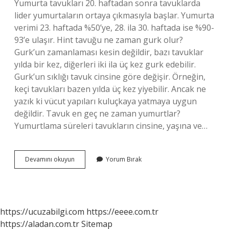
Yumurta tavukları 20. haftadan sonra tavuklarda
lider yumurtaların ortaya çıkmasıyla başlar. Yumurta
verimi 23. haftada %50’ye, 28. ila 30. haftada ise %90-
93’e ulaşır. Hint tavuğu ne zaman gurk olur?
Gurk’un zamanlaması kesin değildir, bazı tavuklar
yılda bir kez, diğerleri iki ila üç kez gurk edebilir.
Gurk’un sıklığı tavuk cinsine göre değişir. Örneğin,
keçi tavukları bazen yılda üç kez yiyebilir. Ancak ne
yazık ki vücut yapıları kuluçkaya yatmaya uygun
değildir. Tavuk en geç ne zaman yumurtlar?
Yumurtlama süreleri tavukların cinsine, yaşına ve…
Hint
Devamını okuyun
Yorum Bırak
Tavuğu
Kac
Ayda
Yumurtlar
https://ucuzabilgi.com
https://eeee.com.tr
https://aladan.com.tr
Sitemap