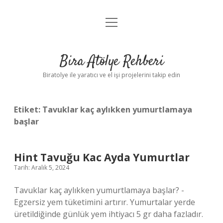
menüyü
Anasayfa
aç
Gizlilik Politikası
Bira Atölye Rehberi
Yasal Uyarı
Biratolye ile yaratıcı ve el işi projelerini takip edin
Etiket:
Tavuklar kaç aylıkken yumurtlamaya
başlar
Hint Tavuğu Kac Ayda Yumurtlar
Tarih: Aralık 5, 2024
Tavuklar kaç aylıkken yumurtlamaya başlar? -
Egzersiz yem tüketimini artırır. Yumurtalar yerde
üretildiğinde günlük yem ihtiyacı 5 gr daha fazladır.