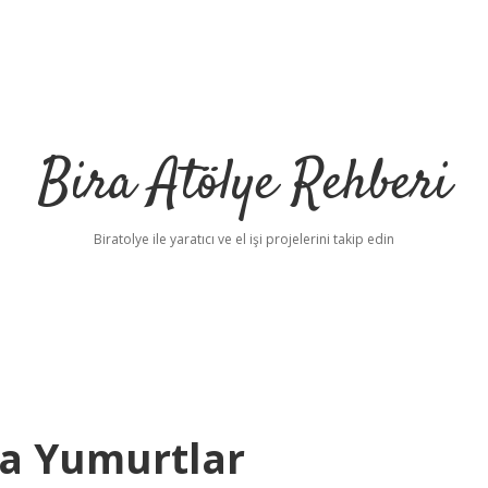
Bira Atölye Rehberi
Biratolye ile yaratıcı ve el işi projelerini takip edin
da Yumurtlar