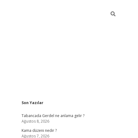
Sidebar
Son Yazılar
ilbet
betci
Betexper giriş adresi
https://www.betexp
Tabancada Gerdel ne anlama gelir ?
Ağustos 8, 2026
Kama düzeni nedir ?
Ağustos 7, 2026