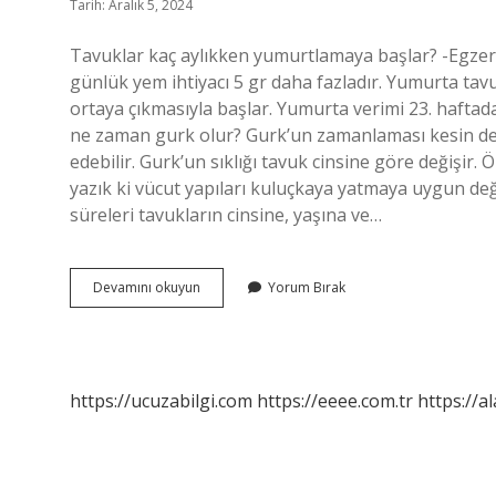
Tarih: Aralık 5, 2024
Tavuklar kaç aylıkken yumurtlamaya başlar? -Egzersi
günlük yem ihtiyacı 5 gr daha fazladır. Yumurta tav
ortaya çıkmasıyla başlar. Yumurta verimi 23. haftada 
ne zaman gurk olur? Gurk’un zamanlaması kesin değildi
edebilir. Gurk’un sıklığı tavuk cinsine göre değişir. 
yazık ki vücut yapıları kuluçkaya yatmaya uygun d
süreleri tavukların cinsine, yaşına ve…
Hint
Devamını okuyun
Yorum Bırak
Tavuğu
Kac
Ayda
Yumurtlar
https://ucuzabilgi.com
https://eeee.com.tr
https://a