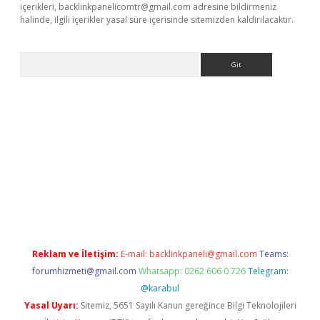
içerikleri,
backlinkpanelicomtr@gmail.com
adresine bildirmeniz
halinde, ilgili içerikler yasal süre içerisinde sitemizden kaldırılacaktır.
Arama
www.betexper.xyz/
betci.co
betci giriş
elexbetgiris.org
hiltonbet
Reklam ve İletişim:
E-mail:
backlinkpaneli@gmail.com
Teams:
forumhizmeti@gmail.com
Whatsapp: 0262 606 0 726
Telegram:
@karabul
Yasal Uyarı:
Sitemiz, 5651 Sayılı Kanun gereğince Bilgi Teknolojileri