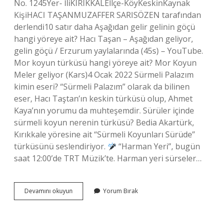
No. 1245Yer- İliKIRIKKALEİlçe-KöyKeskinKaynak
KişiHACI TAŞANMUZAFFER SARISÖZEN tarafından
derlendi10 satır daha Aşağıdan gelir gelinin göçü
hangi yöreye ait? Hacı Taşan – Aşağıdan geliyor,
gelin göçü / Erzurum yaylalarında (45s) – YouTube.
Mor koyun türküsü hangi yöreye ait? Mor Koyun
Meler geliyor (Kars)4 Ocak 2022 Sürmeli Palazım
kimin eseri? “Sürmeli Palazım” olarak da bilinen
eser, Hacı Taştan’ın keskin türküsü olup, Ahmet
Kaya’nın yorumu da muhteşemdir. Sürüler içinde
sürmeli koyun nerenin türküsü? Bedia Akartürk,
Kırıkkale yöresine ait “Sürmeli Koyunları Sürüde”
türküsünü seslendiriyor.
“Harman Yeri”, bugün
saat 12:00’de TRT Müzik’te. Harman yeri sürseler…
Sürüler
Devamını okuyun
Yorum Bırak
Içinde
Sürmeli
Koyun