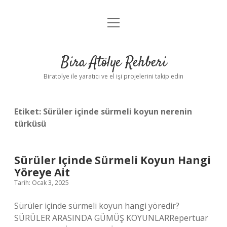
menüyü
Anasayfa
aç
Gizlilik Politikası
Bira Atölye Rehberi
Yasal Uyarı
Biratolye ile yaratıcı ve el işi projelerini takip edin
Etiket:
Sürüler içinde sürmeli koyun nerenin
türküsü
Sürüler Içinde Sürmeli Koyun Hangi
Yöreye Ait
Tarih: Ocak 3, 2025
Sürüler içinde sürmeli koyun hangi yöredir?
SÜRÜLER ARASINDA GÜMÜŞ KOYUNLARRepertuar