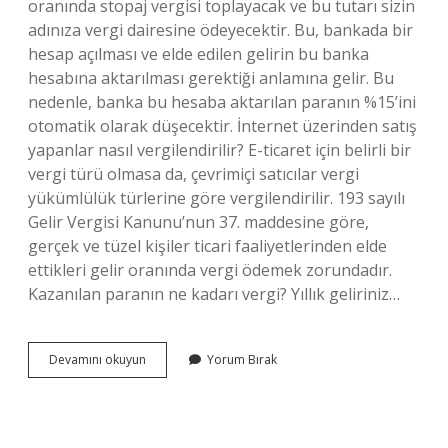
oranında stopaj vergisi toplayacak ve bu tutarı sizin
adınıza vergi dairesine ödeyecektir. Bu, bankada bir
hesap açılması ve elde edilen gelirin bu banka
hesabına aktarılması gerektiği anlamına gelir. Bu
nedenle, banka bu hesaba aktarılan paranın %15’ini
otomatik olarak düşecektir. İnternet üzerinden satış
yapanlar nasıl vergilendirilir? E-ticaret için belirli bir
vergi türü olmasa da, çevrimiçi satıcılar vergi
yükümlülük türlerine göre vergilendirilir. 193 sayılı
Gelir Vergisi Kanunu’nun 37. maddesine göre,
gerçek ve tüzel kişiler ticari faaliyetlerinden elde
ettikleri gelir oranında vergi ödemek zorundadır.
Kazanılan paranın ne kadarı vergi? Yıllık geliriniz…
Internetten
Devamını okuyun
Yorum Bırak
Para
Kazananlar
Nasıl
Vergi