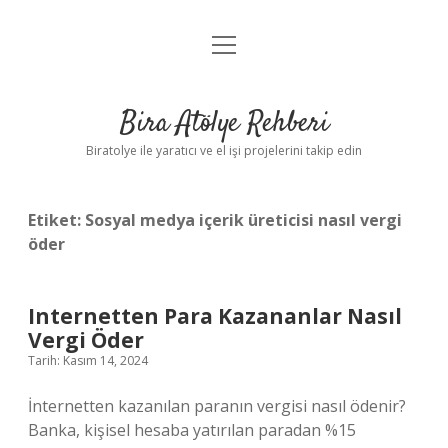
menüyü
Anasayfa
aç
Gizlilik Politikası
Bira Atölye Rehberi
Yasal Uyarı
Biratolye ile yaratıcı ve el işi projelerini takip edin
Etiket:
Sosyal medya içerik üreticisi nasıl vergi
öder
Internetten Para Kazananlar Nasıl
Vergi Öder
Tarih: Kasım 14, 2024
İnternetten kazanılan paranın vergisi nasıl ödenir?
Banka, kişisel hesaba yatırılan paradan %15