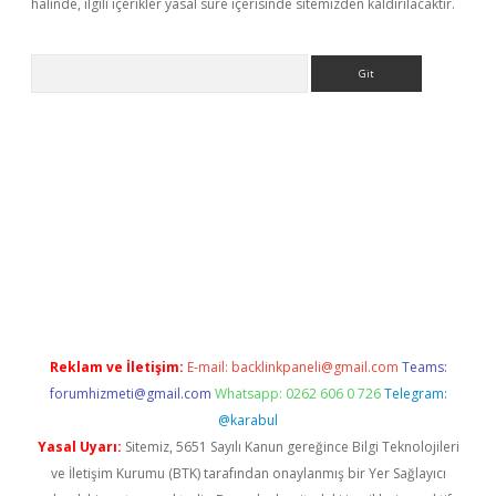
halinde, ilgili içerikler yasal süre içerisinde sitemizden kaldırılacaktır.
Arama
ww.betexper.xyz/
betci.co
betci giriş
elexbetgiris.org
hiltonbet 
Reklam ve İletişim:
E-mail:
backlinkpaneli@gmail.com
Teams:
forumhizmeti@gmail.com
Whatsapp: 0262 606 0 726
Telegram:
@karabul
Yasal Uyarı:
Sitemiz, 5651 Sayılı Kanun gereğince Bilgi Teknolojileri
ve İletişim Kurumu (BTK) tarafından onaylanmış bir Yer Sağlayıcı