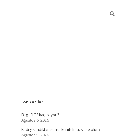
Sidebar
Son Yazılar
ilbet
betci
Betexper giriş adresi
https://www.betex
Bilgi IELTS kaç istiyor ?
Ağustos 6, 2026
Kedi yıkandıktan sonra kurutulmazsa ne olur ?
Ağustos 5, 2026