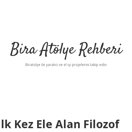
Bira Atölye Rehberi
Biratolye ile yaratıcı ve el işi projelerini takip edin
k Kez Ele Alan Filozof