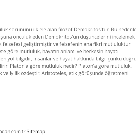
uluk sorununu ilk ele alan filozof Demokritos’tur. Bu nedenl
oğuşuna öncülük eden Demokritos’un düşüncelerini incelemek
 felsefesi geliştirmiştir ve felsefenin ana fikri mutluluktur
s’e göre mutluluk, hayatın anlamı ve herkesin hayatı
en yol bilgidir; insanlar ve hayat hakkında bilgi, çünkü doğr
rir. Platon’a göre mutluluk nedir? Platon’a göre mutluluk,
ık ve iyilik özdeştir. Aristoteles, etik görüşünde öğretmeni
ladan.com.tr
Sitemap