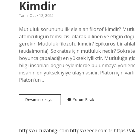
Kimdir
Tarih: Ocak 12, 2025
Mutluluk sorununu ilk ele alan filozof kimdir? Mutl
atomculuğun temsilcisi olarak bilinen ve etiğin d
gerekir. Mutluluk filozofu kimdir? Epikuros bir ahlak
(eudaimonia). Sokrates için mutluluk nedir? Sokrate
boyunca çabaladığı en yüksek iyiliktir. Mutluluğa gid
bilgi insanları doğru eylemlerde bulunmaya yönlendi
insanın en yüksek iyiye ulaşmasıdır. Platon için varl
Platon’un…
Mutluluk
Devamını okuyun
Yorum Bırak
Sorununu
Ilk
Kez
Ele
Alan
https://ucuzabilgi.com
https://eeee.com.tr
https://a
Filozof