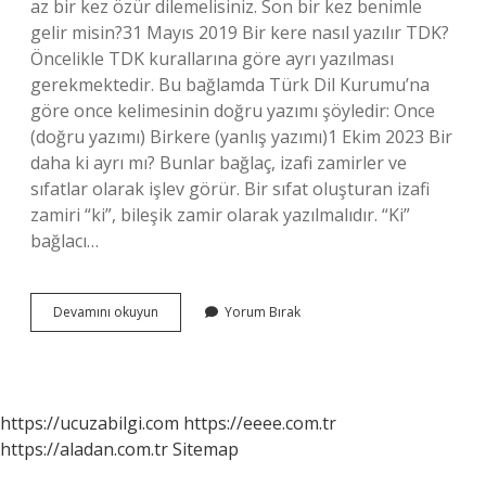
az bir kez özür dilemelisiniz. Son bir kez benimle
gelir misin?31 Mayıs 2019 Bir kere nasıl yazılır TDK?
Öncelikle TDK kurallarına göre ayrı yazılması
gerekmektedir. Bu bağlamda Türk Dil Kurumu’na
göre once kelimesinin doğru yazımı şöyledir: Once
(doğru yazımı) Birkere (yanlış yazımı)1 Ekim 2023 Bir
daha ki ayrı mı? Bunlar bağlaç, izafi zamirler ve
sıfatlar olarak işlev görür. Bir sıfat oluşturan izafi
zamiri “ki”, bileşik zamir olarak yazılmalıdır. “Ki”
bağlacı…
Bir
Devamını okuyun
Yorum Bırak
Kere
Daha
Nasıl
Yazılır
https://ucuzabilgi.com
https://eeee.com.tr
https://aladan.com.tr
Sitemap