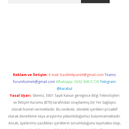
www.betexper.xyz/
betci.co
betci giriş
elexbetgiris.org
hiltonbet
Reklam ve İletişim:
E-mail:
backlinkpaneli@gmail.com
Teams:
forumhizmeti@gmail.com
Whatsapp: 0262 606 0 726
Telegram:
@karabul
Yasal Uyarı:
Sitemiz, 5651 Sayılı Kanun gereğince Bilgi Teknolojileri
ve İletişim Kurumu (BTK) tarafından onaylanmış bir Yer Sağlayıcı
olarak hizmet vermektedir. Bu nedenle, sitedeki içerikleri proaktif
olarak denetleme veya araştırma yükümlülüğümüz bulunmamaktadır.
Ancak, üyelerimiz yazdıkları içeriklerin sorumluluğunu taşımakta olup,