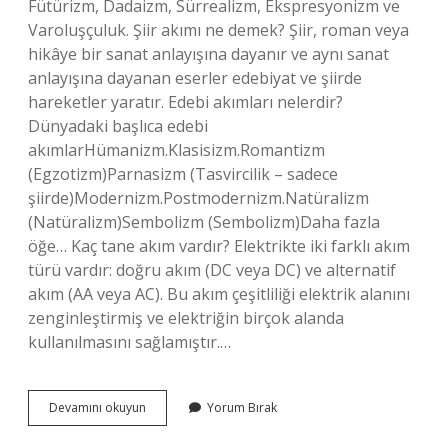
Fütürizm, Dadaizm, Sürrealizm, Ekspresyonizm ve
Varoluşçuluk. Şiir akımı ne demek? Şiir, roman veya
hikâye bir sanat anlayışına dayanır ve aynı sanat
anlayışına dayanan eserler edebiyat ve şiirde
hareketler yaratır. Edebi akımları nelerdir?
Dünyadaki başlıca edebi
akımlarHümanizm.Klasisizm.Romantizm
(Egzotizm)Parnasizm (Tasvircilik – sadece
şiirde)Modernizm.Postmodernizm.Natüralizm
(Natüralizm)Sembolizm (Sembolizm)Daha fazla
öğe… Kaç tane akım vardır? Elektrikte iki farklı akım
türü vardır: doğru akım (DC veya DC) ve alternatif
akım (AA veya AC). Bu akım çeşitliliği elektrik alanını
zenginleştirmiş ve elektriğin birçok alanda
kullanılmasını sağlamıştır.…
Şiir
Devamını okuyun
Yorum Bırak
Akımları
Nelerdir