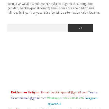
Hukuka ve yasal düzenlemelere aykırı olduğunu düşündüğünüz
içerikleri,
backlinkpanelicomtr@gmail.com
adresine bildirmeniz
halinde, ilgili içerikler yasal süre içerisinde sitemizden kaldırılacaktır.
Arama
www.betexper.xyz/
betci.co
betci giriş
elexbetgiris.org
hiltonbet
Reklam ve İletişim:
E-mail:
backlinkpaneli@gmail.com
Teams:
forumhizmeti@gmail.com
Whatsapp: 0262 606 0 726
Telegram:
@karabul