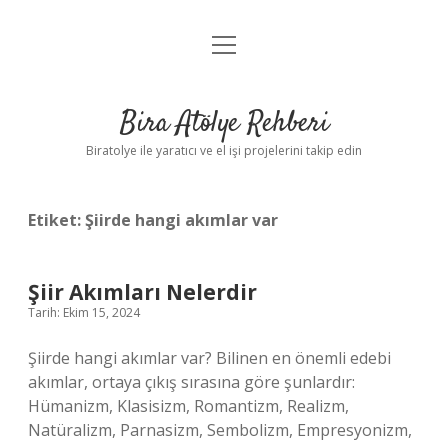
menüyü
Anasayfa
aç
Gizlilik Politikası
Bira Atölye Rehberi
Yasal Uyarı
Biratolye ile yaratıcı ve el işi projelerini takip edin
Etiket:
Şiirde hangi akımlar var
Şiir Akımları Nelerdir
Tarih: Ekim 15, 2024
Şiirde hangi akımlar var? Bilinen en önemli edebi
akımlar, ortaya çıkış sırasına göre şunlardır:
Hümanizm, Klasisizm, Romantizm, Realizm,
Natüralizm, Parnasizm, Sembolizm, Empresyonizm,