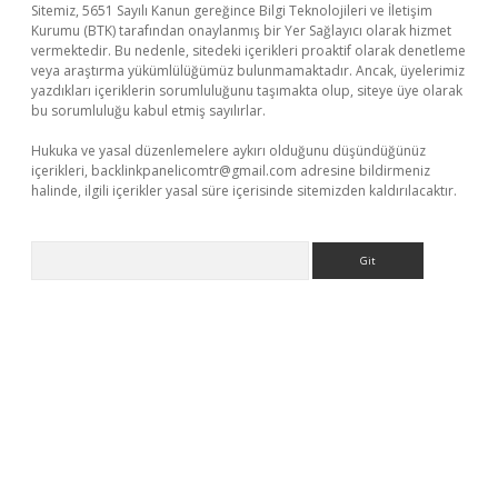
Sitemiz, 5651 Sayılı Kanun gereğince Bilgi Teknolojileri ve İletişim
Kurumu (BTK) tarafından onaylanmış bir Yer Sağlayıcı olarak hizmet
vermektedir. Bu nedenle, sitedeki içerikleri proaktif olarak denetleme
veya araştırma yükümlülüğümüz bulunmamaktadır. Ancak, üyelerimiz
yazdıkları içeriklerin sorumluluğunu taşımakta olup, siteye üye olarak
bu sorumluluğu kabul etmiş sayılırlar.
Hukuka ve yasal düzenlemelere aykırı olduğunu düşündüğünüz
içerikleri,
backlinkpanelicomtr@gmail.com
adresine bildirmeniz
halinde, ilgili içerikler yasal süre içerisinde sitemizden kaldırılacaktır.
Arama
ww.betexper.xyz/
betci.co
betci giriş
elexbetgiris.org
hiltonbet 