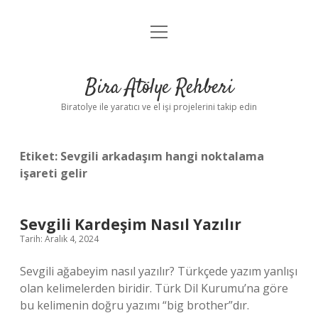
menüyü
Anasayfa
aç
Gizlilik Politikası
Bira Atölye Rehberi
Yasal Uyarı
Biratolye ile yaratıcı ve el işi projelerini takip edin
Etiket:
Sevgili arkadaşım hangi noktalama
işareti gelir
Sevgili Kardeşim Nasıl Yazılır
Tarih: Aralık 4, 2024
Sevgili ağabeyim nasıl yazılır? Türkçede yazım yanlışı
olan kelimelerden biridir. Türk Dil Kurumu’na göre
bu kelimenin doğru yazımı “big brother”dır.