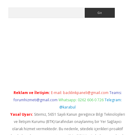
Arama
ww.betexper.xyz/
betci.co
betci giriş
elexbetgiris.org
hiltonbet 
Reklam ve İletişim:
E-mail:
backlinkpaneli@gmail.com
Teams:
forumhizmeti@gmail.com
Whatsapp: 0262 606 0 726
Telegram:
@karabul
Yasal Uyarı:
Sitemiz, 5651 Sayılı Kanun gereğince Bilgi Teknolojileri
ve İletişim Kurumu (BTK) tarafından onaylanmış bir Yer Sağlayıcı
olarak hizmet vermektedir. Bu nedenle, sitedeki içerikleri proaktif