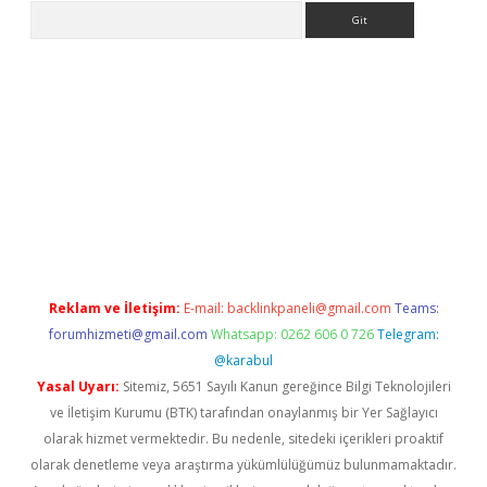
Arama
ww.betexper.xyz/
betci.co
betci giriş
elexbetgiris.org
hiltonbet 
Reklam ve İletişim:
E-mail:
backlinkpaneli@gmail.com
Teams:
forumhizmeti@gmail.com
Whatsapp: 0262 606 0 726
Telegram:
@karabul
Yasal Uyarı:
Sitemiz, 5651 Sayılı Kanun gereğince Bilgi Teknolojileri
ve İletişim Kurumu (BTK) tarafından onaylanmış bir Yer Sağlayıcı
olarak hizmet vermektedir. Bu nedenle, sitedeki içerikleri proaktif
olarak denetleme veya araştırma yükümlülüğümüz bulunmamaktadır.