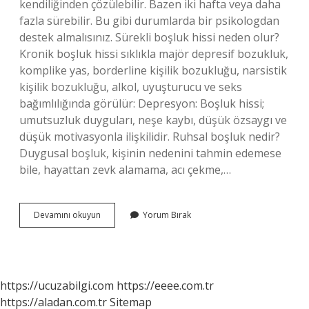
kendiliğinden çözülebilir. Bazen iki hafta veya daha
fazla sürebilir. Bu gibi durumlarda bir psikologdan
destek almalısınız. Sürekli boşluk hissi neden olur?
Kronik boşluk hissi sıklıkla majör depresif bozukluk,
komplike yas, borderline kişilik bozukluğu, narsistik
kişilik bozukluğu, alkol, uyuşturucu ve seks
bağımlılığında görülür: Depresyon: Boşluk hissi;
umutsuzluk duyguları, neşe kaybı, düşük özsaygı ve
düşük motivasyonla ilişkilidir. Ruhsal boşluk nedir?
Duygusal boşluk, kişinin nedenini tahmin edemese
bile, hayattan zevk alamama, acı çekme,…
Boşluk
Devamını okuyun
Yorum Bırak
Hissi
Geçer
Mi
https://ucuzabilgi.com
https://eeee.com.tr
https://aladan.com.tr
Sitemap