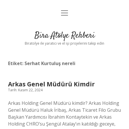
menüyü
Anasayfa
aç
Gizlilik Politikası
Bira Atölye Rehberi
Yasal Uyarı
Biratolye ile yaratıcı ve el işi projelerini takip edin
Etiket:
Serhat Kurtuluş nereli
Arkas Genel Müdürü Kimdir
Tarih: Kasım 22, 2024
Arkas Holding Genel Müdürü kimdir? Arkas Holding
Genel Müdürü Haluk İribaş, Arkas Ticaret Filo Grubu
Başkan Yardımcısı İbrahim Kontaytekin ve Arkas
Holding CHRO’su Şengül Atalay’ın katıldığı geceye,