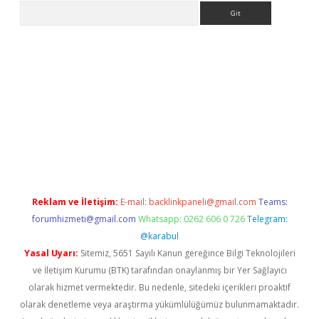
Arama
www.betexper.xyz/
betci.co
betci giriş
elexbetgiris.org
hiltonbet
Reklam ve İletişim:
E-mail:
backlinkpaneli@gmail.com
Teams:
forumhizmeti@gmail.com
Whatsapp: 0262 606 0 726
Telegram:
@karabul
Yasal Uyarı:
Sitemiz, 5651 Sayılı Kanun gereğince Bilgi Teknolojileri
ve İletişim Kurumu (BTK) tarafından onaylanmış bir Yer Sağlayıcı
olarak hizmet vermektedir. Bu nedenle, sitedeki içerikleri proaktif
olarak denetleme veya araştırma yükümlülüğümüz bulunmamaktadır.