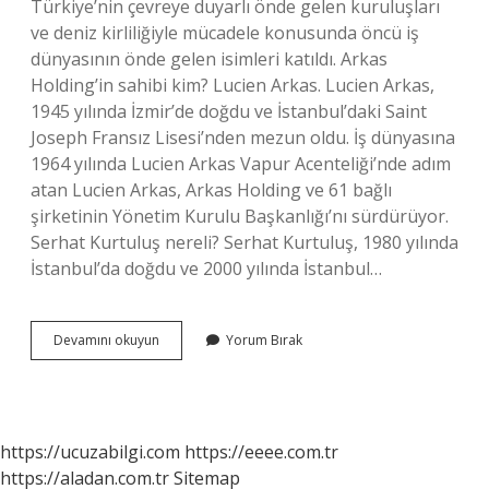
Türkiye’nin çevreye duyarlı önde gelen kuruluşları
ve deniz kirliliğiyle mücadele konusunda öncü iş
dünyasının önde gelen isimleri katıldı. Arkas
Holding’in sahibi kim? Lucien Arkas. Lucien Arkas,
1945 yılında İzmir’de doğdu ve İstanbul’daki Saint
Joseph Fransız Lisesi’nden mezun oldu. İş dünyasına
1964 yılında Lucien Arkas Vapur Acenteliği’nde adım
atan Lucien Arkas, Arkas Holding ve 61 bağlı
şirketinin Yönetim Kurulu Başkanlığı’nı sürdürüyor.
Serhat Kurtuluş nereli? Serhat Kurtuluş, 1980 yılında
İstanbul’da doğdu ve 2000 yılında İstanbul…
Arkas
Devamını okuyun
Yorum Bırak
Genel
Müdürü
Kimdir
https://ucuzabilgi.com
https://eeee.com.tr
https://aladan.com.tr
Sitemap