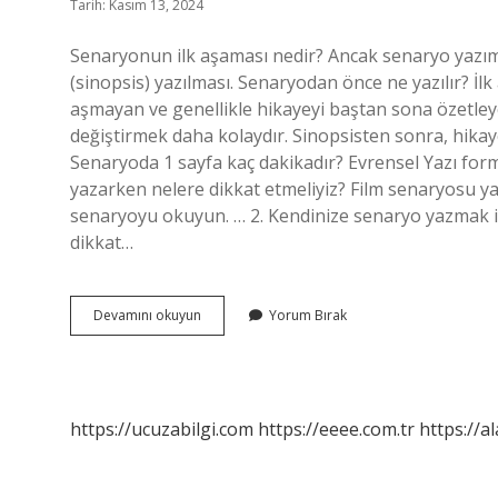
Tarih: Kasım 13, 2024
Senaryonun ilk aşaması nedir? Ancak senaryo yazımın
(sinopsis) yazılması. Senaryodan önce ne yazılır? İl
aşmayan ve genellikle hikayeyi baştan sona özetleyen
değiştirmek daha kolaydır. Sinopsisten sonra, hikaye
Senaryoda 1 sayfa kaç dakikadır? Evrensel Yazı for
yazarken nelere dikkat etmeliyiz? Film senaryosu yaz
senaryoyu okuyun. … 2. Kendinize senaryo yazmak i
dikkat…
Senaryoda
Devamını okuyun
Yorum Bırak
Ilk
Ne
Yazılır
https://ucuzabilgi.com
https://eeee.com.tr
https://a