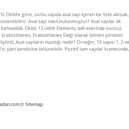
ti. Öklid’e göre, sonlu sayıda asal sayı içeren bir liste alırsak,
terebiliriz. Asal sayı nasıl bulunmuştur? Asal sayılar ilk
bahsedildi. Öklid, 13 ciltlik Elements adlı eserinde sonsuz
e Eratosthenes, Eratosthenes Eleği olarak bilinen yöntemi
ştirdi. Asal sayıların mantığı nedir? Örneğin, 10 sayısı 1, 2 v
1’e, yani kendisine bölünebilir. Pozitif tam sayılar kümesinde,
ladan.com.tr
Sitemap