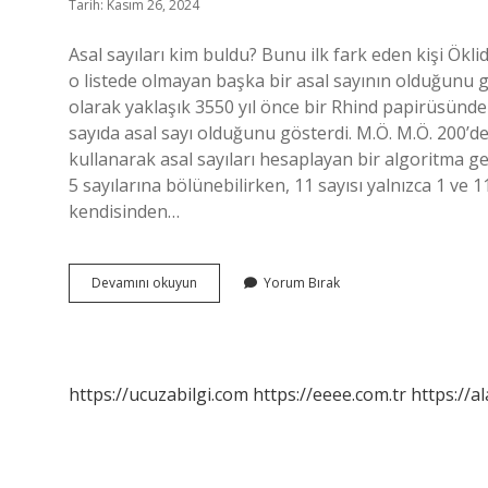
Tarih: Kasım 26, 2024
Asal sayıları kim buldu? Bunu ilk fark eden kişi Öklid’
o listede olmayan başka bir asal sayının olduğunu gös
olarak yaklaşık 3550 yıl önce bir Rhind papirüsünde 
sayıda asal sayı olduğunu gösterdi. M.Ö. M.Ö. 200’d
kullanarak asal sayıları hesaplayan bir algoritma geli
5 sayılarına bölünebilirken, 11 sayısı yalnızca 1 ve 1
kendisinden…
Asal
Devamını okuyun
Yorum Bırak
Sayıyı
Kim
Icat
Etti
https://ucuzabilgi.com
https://eeee.com.tr
https://a