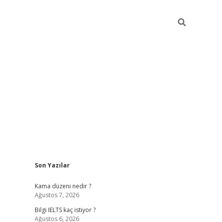
Sidebar
Son Yazılar
ilbet
betci
Betexper giriş adresi
https://www.betexp
Kama düzeni nedir ?
Ağustos 7, 2026
Bilgi IELTS kaç istiyor ?
Ağustos 6, 2026