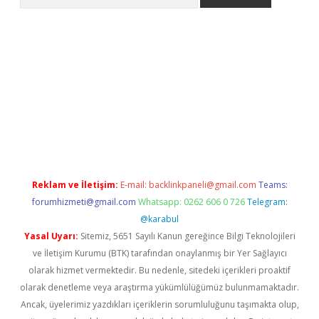
ww.betexper.xyz/
betci.co
betci giriş
elexbetgiris.org
hiltonbet 
Reklam ve İletişim:
E-mail:
backlinkpaneli@gmail.com
Teams:
forumhizmeti@gmail.com
Whatsapp: 0262 606 0 726
Telegram:
@karabul
Yasal Uyarı:
Sitemiz, 5651 Sayılı Kanun gereğince Bilgi Teknolojileri
ve İletişim Kurumu (BTK) tarafından onaylanmış bir Yer Sağlayıcı
olarak hizmet vermektedir. Bu nedenle, sitedeki içerikleri proaktif
olarak denetleme veya araştırma yükümlülüğümüz bulunmamaktadır.
Ancak, üyelerimiz yazdıkları içeriklerin sorumluluğunu taşımakta olup,