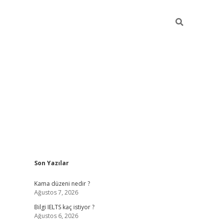
Sidebar
Son Yazılar
ilbet
betci
Betexper giriş adresi
https://www.b
Kama düzeni nedir ?
Ağustos 7, 2026
Bilgi IELTS kaç istiyor ?
Ağustos 6, 2026