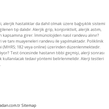
 alerjik hastalıklar da dahil olmak üzere bağışıklık sistemi
lenen tıp dalıdır. Alerjik grip, konjonktivit, alerjik astım,
anın kapsamına girer. İmmünolojiden nasıl randevu alınır?
ri ve tanı muayeneleri randevu ile yapılmaktadır. Poliklinik
i (MHRS; 182 veya online) üzerinden düzenlenmektedir.
ıyor? Test öncesinde hastanın tıbbi geçmişi, alerji sonrası
kullanılacak tedavi yöntemi belirlenmelidir. Alerji testleri
…
ladan.com.tr
Sitemap