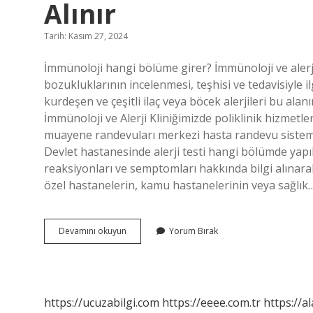
Alınır
Tarih: Kasım 27, 2024
İmmünoloji hangi bölüme girer? İmmünoloji ve alerji,
bozukluklarının incelenmesi, teşhisi ve tedavisiyle ilgi
kurdeşen ve çeşitli ilaç veya böcek alerjileri bu al
İmmünoloji ve Alerji Kliniğimizde poliklinik hizmetle
muayene randevuları merkezi hasta randevu sistem
Devlet hastanesinde alerji testi hangi bölümde yapıl
reaksiyonları ve semptomları hakkında bilgi alınarak 
özel hastanelerin, kamu hastanelerinin veya sağlık
İMmünoloji
Devamını okuyun
Yorum Bırak
Için
Hangi
Bölümden
Randevu
Alınır
https://ucuzabilgi.com
https://eeee.com.tr
https://a