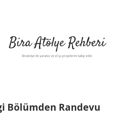
Bira Atölye Rehberi
Biratolye ile yaratıcı ve el işi projelerini takip edin
ngi Bölümden Randevu