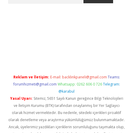
ww.betexper.xyz/
betci.co
betci giriş
elexbetgiris.org
hiltonbet 
Reklam ve İletişim:
E-mail:
backlinkpaneli@gmail.com
Teams:
forumhizmeti@gmail.com
Whatsapp: 0262 606 0 726
Telegram:
@karabul
Yasal Uyarı:
Sitemiz, 5651 Sayılı Kanun gereğince Bilgi Teknolojileri
ve İletişim Kurumu (BTK) tarafından onaylanmış bir Yer Sağlayıcı
olarak hizmet vermektedir. Bu nedenle, sitedeki içerikleri proaktif
olarak denetleme veya araştırma yükümlülüğümüz bulunmamaktadır.
Ancak, üyelerimiz yazdıkları içeriklerin sorumluluğunu taşımakta olup,