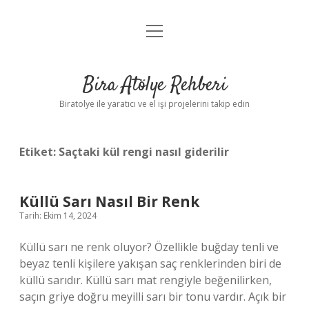
menüyü
Anasayfa
aç
Gizlilik Politikası
Bira Atölye Rehberi
Yasal Uyarı
Biratolye ile yaratıcı ve el işi projelerini takip edin
Etiket:
Saçtaki kül rengi nasıl giderilir
Küllü Sarı Nasıl Bir Renk
Tarih: Ekim 14, 2024
Küllü sarı ne renk oluyor? Özellikle buğday tenli ve
beyaz tenli kişilere yakışan saç renklerinden biri de
küllü sarıdır. Küllü sarı mat rengiyle beğenilirken,
saçın griye doğru meyilli sarı bir tonu vardır. Açık bir