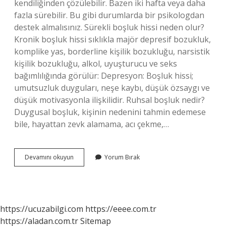
kendiliğinden çözülebilir. Bazen iki hafta veya daha
fazla sürebilir. Bu gibi durumlarda bir psikologdan
destek almalısınız. Sürekli boşluk hissi neden olur?
Kronik boşluk hissi sıklıkla majör depresif bozukluk,
komplike yas, borderline kişilik bozukluğu, narsistik
kişilik bozukluğu, alkol, uyuşturucu ve seks
bağımlılığında görülür: Depresyon: Boşluk hissi;
umutsuzluk duyguları, neşe kaybı, düşük özsaygı ve
düşük motivasyonla ilişkilidir. Ruhsal boşluk nedir?
Duygusal boşluk, kişinin nedenini tahmin edemese
bile, hayattan zevk alamama, acı çekme,…
Boşluk
Devamını okuyun
Yorum Bırak
Hissi
Geçer
Mi
https://ucuzabilgi.com
https://eeee.com.tr
https://aladan.com.tr
Sitemap