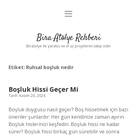
menüyü
Anasayfa
aç
Gizlilik Politikası
Bira Atölye Rehberi
Yasal Uyarı
Biratolye ile yaratıcı ve el işi projelerini takip edin
Etiket:
Ruhsal boşluk nedir
Boşluk Hissi Geçer Mi
Tarih: Kasım 20, 2024
Boşluk duygusu nasıl geçer? Boş hissetmek için bazı
öneriler şunlardır: Her gün kendinize zaman ayırın.
Boşluk hislerinizi keşfedin. Boşluk hissi ne kadar
sürer? Boşluk hissi birkaç gün sürebilir ve sonra