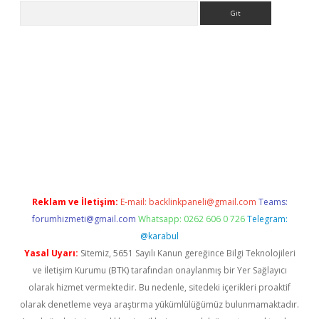
Arama
ww.betexper.xyz/
betci.co
betci giriş
elexbetgiris.org
hiltonbet 
Reklam ve İletişim:
E-mail:
backlinkpaneli@gmail.com
Teams:
forumhizmeti@gmail.com
Whatsapp: 0262 606 0 726
Telegram:
@karabul
Yasal Uyarı:
Sitemiz, 5651 Sayılı Kanun gereğince Bilgi Teknolojileri
ve İletişim Kurumu (BTK) tarafından onaylanmış bir Yer Sağlayıcı
olarak hizmet vermektedir. Bu nedenle, sitedeki içerikleri proaktif
olarak denetleme veya araştırma yükümlülüğümüz bulunmamaktadır.