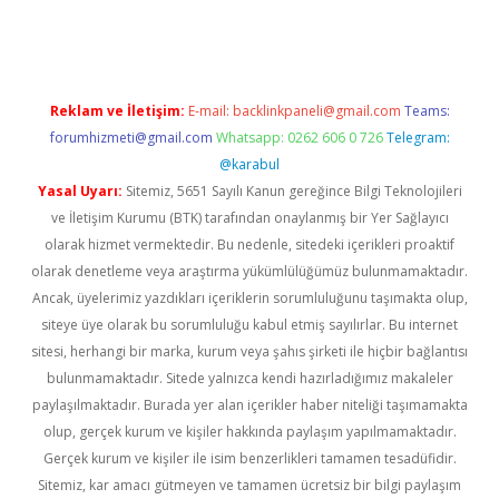
w.betexper.xyz/
betci.co
betci giriş
elexbetgiris.org
hiltonbet g
Reklam ve İletişim:
E-mail:
backlinkpaneli@gmail.com
Teams:
forumhizmeti@gmail.com
Whatsapp: 0262 606 0 726
Telegram:
@karabul
Yasal Uyarı:
Sitemiz, 5651 Sayılı Kanun gereğince Bilgi Teknolojileri
ve İletişim Kurumu (BTK) tarafından onaylanmış bir Yer Sağlayıcı
olarak hizmet vermektedir. Bu nedenle, sitedeki içerikleri proaktif
olarak denetleme veya araştırma yükümlülüğümüz bulunmamaktadır.
Ancak, üyelerimiz yazdıkları içeriklerin sorumluluğunu taşımakta olup,
siteye üye olarak bu sorumluluğu kabul etmiş sayılırlar. Bu internet
sitesi, herhangi bir marka, kurum veya şahıs şirketi ile hiçbir bağlantısı
bulunmamaktadır. Sitede yalnızca kendi hazırladığımız makaleler
paylaşılmaktadır. Burada yer alan içerikler haber niteliği taşımamakta
olup, gerçek kurum ve kişiler hakkında paylaşım yapılmamaktadır.
Gerçek kurum ve kişiler ile isim benzerlikleri tamamen tesadüfidir.
Sitemiz, kar amacı gütmeyen ve tamamen ücretsiz bir bilgi paylaşım