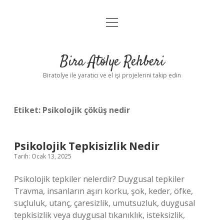
menüyü
Anasayfa
aç
Gizlilik Politikası
Bira Atölye Rehberi
Yasal Uyarı
Biratolye ile yaratıcı ve el işi projelerini takip edin
Etiket:
Psikolojik çöküş nedir
Psikolojik Tepkisizlik Nedir
Tarih: Ocak 13, 2025
Psikolojik tepkiler nelerdir? Duygusal tepkiler
Travma, insanların aşırı korku, şok, keder, öfke,
suçluluk, utanç, çaresizlik, umutsuzluk, duygusal
tepkisizlik veya duygusal tıkanıklık, isteksizlik,