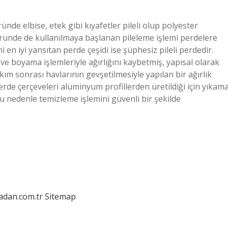
ünde elbise, etek gibi kıyafetler pileli olup polyester
öründe de kullanılmaya başlanan pileleme işlemi perdelere
en iyi yansıtan perde çeşidi ise şüphesiz pileli perdedir.
e boyama işlemleriyle ağırlığını kaybetmiş, yapısal olarak
ım sonrası havlarının gevşetilmesiyle yapılan bir ağırlık
erde çerçeveleri alüminyum profillerden üretildiği için yıkam
nedenle temizleme işlemini güvenli bir şekilde
ladan.com.tr
Sitemap