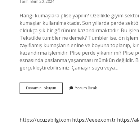
Tarih: Ekim 20, 2024
Hangi kumaşlara plise yapılır? Özellikle giyim sektör
kumaşlar kullanılmaktadır. Son yıllarda perde sekt
oldukça şık bir görünüm kazandırmaktadır. Bu işlemi 
Tekstilde tumbler ne demek? Tumbler ise, ön işlem v
zayıflamış kumaşların enine ve boyuna toplanıp, kırk
kazandırma işlemidir. Plise perde yıkanır mı? Plise p
esnasında paslanma yaşanması mümkün değildir. Bu 
gerçekleştirebilirsiniz. Çamaşır suyu veya…
Tumbler
Devamını okuyun
Yorum Bırak
Işlemi
Nedir
https://ucuzabilgi.com
https://eeee.com.tr
https://a