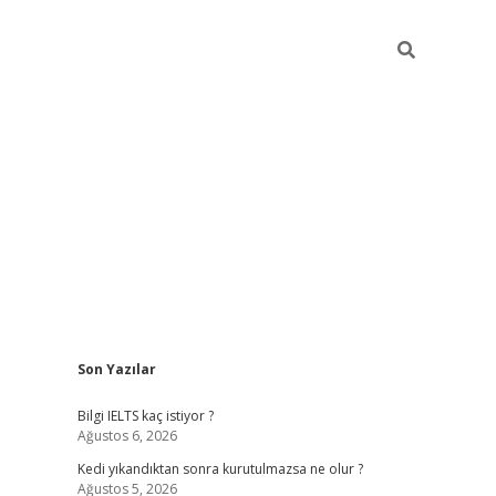
Sidebar
Son Yazılar
ilbet
betci
Betexper giriş adresi
https://www.betex
Bilgi IELTS kaç istiyor ?
Ağustos 6, 2026
Kedi yıkandıktan sonra kurutulmazsa ne olur ?
Ağustos 5, 2026