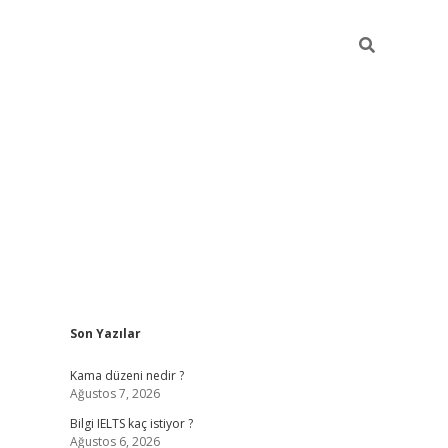
Sidebar
Son Yazılar
ilbet
betci
Betexper giriş adresi
https://www.b
Kama düzeni nedir ?
Ağustos 7, 2026
Bilgi IELTS kaç istiyor ?
Ağustos 6, 2026