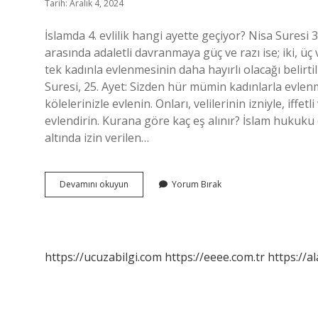
Tarih: Aralık 4, 2024
İslamda 4. evlilik hangi ayette geçiyor? Nisa Suresi 3
arasında adaletli davranmaya güç ve razı ise; iki, üç 
tek kadınla evlenmesinin daha hayırlı olacağı belirtil
Suresi, 25. Ayet: Sizden hür mümin kadınlarla evlen
kölelerinizle evlenin. Onları, velilerinin izniyle, iffet
evlendirin. Kurana göre kaç eş alınır? İslam hukuku 
altında izin verilen…
4
Devamını okuyun
Yorum Bırak
Eş
Ayeti
Hangisi
https://ucuzabilgi.com
https://eeee.com.tr
https://a