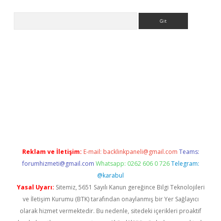
Arama
ww.betexper.xyz/
betci.co
betci giriş
elexbetgiris.org
hiltonbet
Reklam ve İletişim:
E-mail:
backlinkpaneli@gmail.com
Teams:
forumhizmeti@gmail.com
Whatsapp: 0262 606 0 726
Telegram:
@karabul
Yasal Uyarı:
Sitemiz, 5651 Sayılı Kanun gereğince Bilgi Teknolojileri
ve İletişim Kurumu (BTK) tarafından onaylanmış bir Yer Sağlayıcı
olarak hizmet vermektedir. Bu nedenle, sitedeki içerikleri proaktif