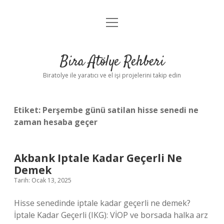
menüyü
Anasayfa
aç
Gizlilik Politikası
Bira Atölye Rehberi
Yasal Uyarı
Biratolye ile yaratıcı ve el işi projelerini takip edin
Etiket:
Perşembe günü satilan hisse senedi ne
zaman hesaba geçer
Akbank Iptale Kadar Geçerli Ne
Demek
Tarih: Ocak 13, 2025
Hisse senedinde iptale kadar geçerli ne demek?
İptale Kadar Geçerli (IKG): VİOP ve borsada halka arz