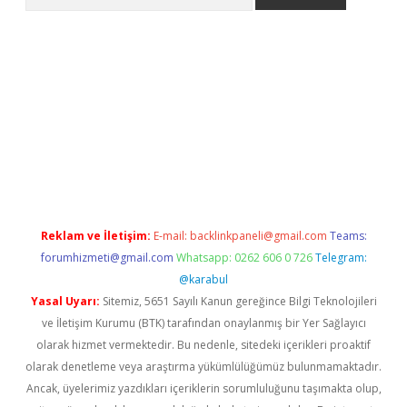
ww.betexper.xyz/
betci.co
betci giriş
elexbetgiris.org
hiltonbet 
Reklam ve İletişim:
E-mail:
backlinkpaneli@gmail.com
Teams:
forumhizmeti@gmail.com
Whatsapp: 0262 606 0 726
Telegram:
@karabul
Yasal Uyarı:
Sitemiz, 5651 Sayılı Kanun gereğince Bilgi Teknolojileri
ve İletişim Kurumu (BTK) tarafından onaylanmış bir Yer Sağlayıcı
olarak hizmet vermektedir. Bu nedenle, sitedeki içerikleri proaktif
olarak denetleme veya araştırma yükümlülüğümüz bulunmamaktadır.
Ancak, üyelerimiz yazdıkları içeriklerin sorumluluğunu taşımakta olup,