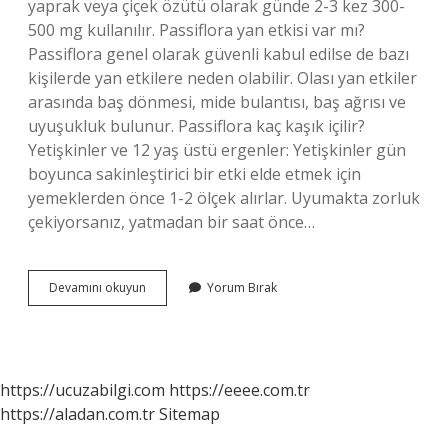
yaprak veya çiçek özütü olarak günde 2-3 kez 300-
500 mg kullanılır. Passiflora yan etkisi var mı?
Passiflora genel olarak güvenli kabul edilse de bazı
kişilerde yan etkilere neden olabilir. Olası yan etkiler
arasında baş dönmesi, mide bulantısı, baş ağrısı ve
uyuşukluk bulunur. Passiflora kaç kaşık içilir?
Yetişkinler ve 12 yaş üstü ergenler: Yetişkinler gün
boyunca sakinleştirici bir etki elde etmek için
yemeklerden önce 1-2 ölçek alırlar. Uyumakta zorluk
çekiyorsanız, yatmadan bir saat önce…
Passiflora
Devamını okuyun
Yorum Bırak
Günde
Kaç
Tane
Yenir
https://ucuzabilgi.com
https://eeee.com.tr
https://aladan.com.tr
Sitemap