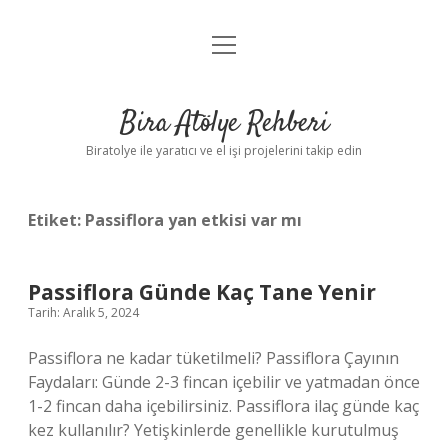
menüyü
Anasayfa
aç
Gizlilik Politikası
Bira Atölye Rehberi
Yasal Uyarı
Biratolye ile yaratıcı ve el işi projelerini takip edin
Etiket:
Passiflora yan etkisi var mı
Passiflora Günde Kaç Tane Yenir
Tarih: Aralık 5, 2024
Passiflora ne kadar tüketilmeli? Passiflora Çayının
Faydaları: Günde 2-3 fincan içebilir ve yatmadan önce
1-2 fincan daha içebilirsiniz. Passiflora ilaç günde kaç
kez kullanılır? Yetişkinlerde genellikle kurutulmuş