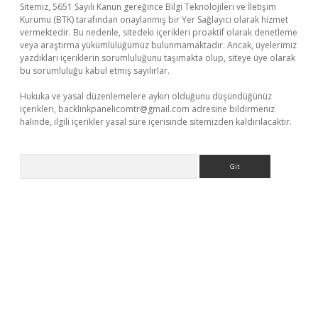
Sitemiz, 5651 Sayılı Kanun gereğince Bilgi Teknolojileri ve İletişim
Kurumu (BTK) tarafından onaylanmış bir Yer Sağlayıcı olarak hizmet
vermektedir. Bu nedenle, sitedeki içerikleri proaktif olarak denetleme
veya araştırma yükümlülüğümüz bulunmamaktadır. Ancak, üyelerimiz
yazdıkları içeriklerin sorumluluğunu taşımakta olup, siteye üye olarak
bu sorumluluğu kabul etmiş sayılırlar.
Hukuka ve yasal düzenlemelere aykırı olduğunu düşündüğünüz
içerikleri,
backlinkpanelicomtr@gmail.com
adresine bildirmeniz
halinde, ilgili içerikler yasal süre içerisinde sitemizden kaldırılacaktır.
Arama
w.betexper.xyz/
betci.co
betci giriş
elexbetgiris.org
hiltonbet g