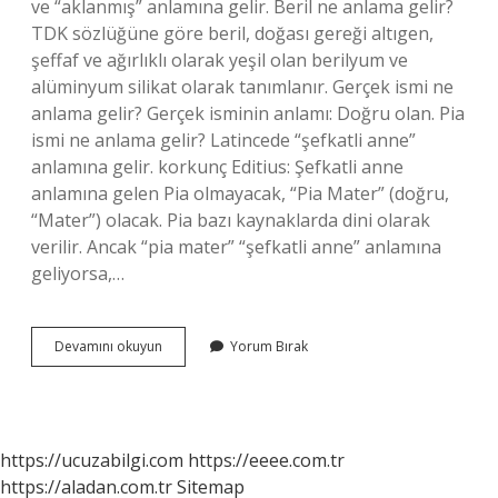
ve “aklanmış” anlamına gelir. Beril ne anlama gelir?
TDK sözlüğüne göre beril, doğası gereği altıgen,
şeffaf ve ağırlıklı olarak yeşil olan berilyum ve
alüminyum silikat olarak tanımlanır. Gerçek ismi ne
anlama gelir? Gerçek isminin anlamı: Doğru olan. Pia
ismi ne anlama gelir? Latincede “şefkatli anne”
anlamına gelir. korkunç Editius: Şefkatli anne
anlamına gelen Pia olmayacak, “Pia Mater” (doğru,
“Mater”) olacak. Pia bazı kaynaklarda dini olarak
verilir. Ancak “pia mater” “şefkatli anne” anlamına
geliyorsa,…
Pırıl
Devamını okuyun
Yorum Bırak
Ne
Anlama
Gelir
https://ucuzabilgi.com
https://eeee.com.tr
https://aladan.com.tr
Sitemap