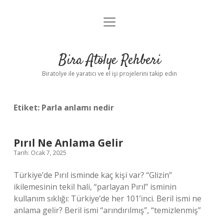
menüyü
Anasayfa
aç
Gizlilik Politikası
Bira Atölye Rehberi
Yasal Uyarı
Biratolye ile yaratıcı ve el işi projelerini takip edin
Etiket:
Parla anlamı nedir
Pırıl Ne Anlama Gelir
Tarih: Ocak 7, 2025
Türkiye’de Pırıl isminde kaç kişi var? “Glizin”
ikilemesinin tekil hali, “parlayan Pırıl” isminin
kullanım sıklığı: Türkiye’de her 101’inci. Beril ismi ne
anlama gelir? Beril ismi “arındırılmış”, “temizlenmiş”