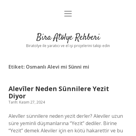
menüyü
Anasayfa
aç
Gizlilik Politikası
Bira Atölye Rehberi
Yasal Uyarı
Biratolye ile yaratıcı ve el işi projelerini takip edin
Etiket:
Osmanlı Alevi mi Sünni mi
Alevîler Neden Sünnilere Yezit
Diyor
Tarih: Kasım 27, 2024
Alevîler sünnilere neden yezit derler? Aleviler uzun
süre yeminli düşmanlarına “Yezit” dediler. Birine
“Yezit” demek Aleviler için en kötü hakarettir ve bu