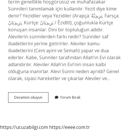
terim genellikle hoşgörüsüz ve muhafazakar
Sünnileri tanımlamak için kullanılır. Yezit diye kime
denir? Yezidiler veya Yezidiler (Arapça: يَزِيدِيَّةٌ, Farsça:
یَزِیدِیَانْ, Kürtçe: یَزِیدِیَانْ / Êzidîtî), çoğunlukla Kürtçe
konuşan insanlar. Dini bir topluluğun adıdır.
Alevilerin sünnilerden farkı nedir? Sünniler saf
ibadetlerini yerine getirirler. Aleviler kamu
ibadetlerini (Cem ayini ve Semah) yapar ve dua
ederler. Kabe, Sünniler tarafından Allah’ın Evi olarak
adlandırılır. Aleviler Allah’ın Evi’nin insan kalbi
olduğuna inanırlar. Alevi Sünni neden ayrıldı? Genel
olarak, siyasi hareketler ve çıkarlar Aleviler ve…
Alevîler
Devamını okuyun
Yorum Bırak
Neden
Sünnilere
Yezit
Diyor
https://ucuzabilgi.com
https://eeee.com.tr