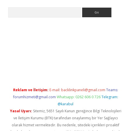
Arama
ww.betexper.xyz/
betci.co
betci giriş
elexbetgiris.org
hiltonbet 
Reklam ve İletişim:
E-mail:
backlinkpaneli@gmail.com
Teams:
forumhizmeti@gmail.com
Whatsapp: 0262 606 0 726
Telegram:
@karabul
Yasal Uyarı:
Sitemiz, 5651 Sayılı Kanun gereğince Bilgi Teknolojileri
ve İletişim Kurumu (BTK) tarafından onaylanmış bir Yer Sağlayıcı
olarak hizmet vermektedir. Bu nedenle, sitedeki içerikleri proaktif