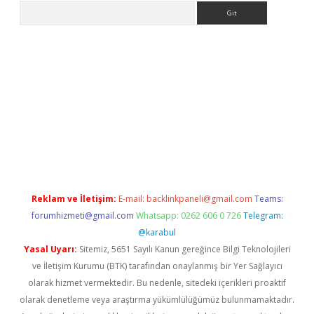
Arama
ww.betexper.xyz/
betci.co
betci giriş
elexbetgiris.org
hiltonbet
Reklam ve İletişim:
E-mail:
backlinkpaneli@gmail.com
Teams:
forumhizmeti@gmail.com
Whatsapp: 0262 606 0 726
Telegram:
@karabul
Yasal Uyarı:
Sitemiz, 5651 Sayılı Kanun gereğince Bilgi Teknolojileri
ve İletişim Kurumu (BTK) tarafından onaylanmış bir Yer Sağlayıcı
olarak hizmet vermektedir. Bu nedenle, sitedeki içerikleri proaktif
olarak denetleme veya araştırma yükümlülüğümüz bulunmamaktadır.