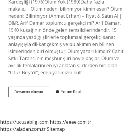
Kardeşliği (1976)Ölüm Yok (1980)Daha fazla
makale… . Ölüm nedeni bilinmiyor kimin eseri? Ölüm
nedeni: Bilinmiyor (Ahmet Erhan) – Fiyat & Satın Al |
D&R. Arif Damar toplumcu gerçekçi mi? Arif Damar,
1940 kuşağının önde gelen temsilcilerindendir. 15
yaşında yazdığı şiirlerle toplumsal gerçekçi sanat
anlayışıyla dikkat çekmiş ve bu akımın en bilinen
isimlerinden biri olmuştur. Ölüm yazarı kimdir? Cahit
Sıtkı Tarancı’nın meşhur şiiri böyle başlar. Ölüm ve
ayrılık temalarını en iyi anlatan şiirlerden biri olan
“Otuz Beş Yıl”, edebiyatımızın kült…
Ölüm
Devamını okuyun
Yorum Bırak
Yok
Ki
Kimin
Eseridir
https://ucuzabilgi.com
https://eeee.com.tr
https://aladan.com.tr
Sitemap