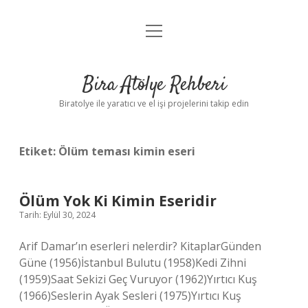
menüyü
Anasayfa
aç
Gizlilik Politikası
Bira Atölye Rehberi
Yasal Uyarı
Biratolye ile yaratıcı ve el işi projelerini takip edin
Etiket:
Ölüm teması kimin eseri
Ölüm Yok Ki Kimin Eseridir
Tarih: Eylül 30, 2024
Arif Damar’ın eserleri nelerdir? KitaplarGünden
Güne (1956)İstanbul Bulutu (1958)Kedi Zihni
(1959)Saat Sekizi Geç Vuruyor (1962)Yırtıcı Kuş
(1966)Seslerin Ayak Sesleri (1975)Yırtıcı Kuş