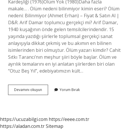
Kardeşliği (1976)Ölüm Yok (1980)Daha fazla
makale… . Ölüm nedeni bilinmiyor kimin eseri? Ölüm
nedeni: Bilinmiyor (Ahmet Erhan) – Fiyat & Satın Al |
D&R. Arif Damar toplumcu gerçekçi mi? Arif Damar,
1940 kuşağının önde gelen temsilcilerindendir. 15
yaşında yazdığı şiirlerle toplumsal gerçekçi sanat
anlayışıyla dikkat çekmiş ve bu akımın en bilinen
isimlerinden biri olmuştur. Ölüm yazarı kimdir? Cahit
Sıtkı Tarancı’nın meşhur şiiri böyle başlar. Ölüm ve
ayrılık temalarını en iyi anlatan şiirlerden biri olan
“Otuz Beş Yıl”, edebiyatımızın kült…
Ölüm
Devamını okuyun
Yorum Bırak
Yok
Ki
Kimin
Eseridir
https://ucuzabilgi.com
https://eeee.com.tr
https://aladan.com.tr
Sitemap