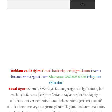
Arama
ww.betexper.xyz/
betci.co
betci giriş
elexbetgiris.org
hiltonbet 
Reklam ve İletişim:
E-mail:
backlinkpaneli@gmail.com
Teams:
forumhizmeti@gmail.com
Whatsapp: 0262 606 0 726
Telegram:
@karabul
Yasal Uyarı:
Sitemiz, 5651 Sayılı Kanun gereğince Bilgi Teknolojileri
ve İletişim Kurumu (BTK) tarafından onaylanmış bir Yer Sağlayıcı
olarak hizmet vermektedir. Bu nedenle, sitedeki içerikleri proaktif
olarak denetleme veya araştırma yükümlülüğümüz bulunmamaktadır.