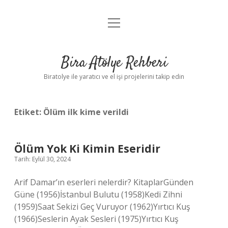
menüyü
Anasayfa
aç
Gizlilik Politikası
Bira Atölye Rehberi
Yasal Uyarı
Biratolye ile yaratıcı ve el işi projelerini takip edin
Etiket:
Ölüm ilk kime verildi
Ölüm Yok Ki Kimin Eseridir
Tarih: Eylül 30, 2024
Arif Damar’ın eserleri nelerdir? KitaplarGünden
Güne (1956)İstanbul Bulutu (1958)Kedi Zihni
(1959)Saat Sekizi Geç Vuruyor (1962)Yırtıcı Kuş
(1966)Seslerin Ayak Sesleri (1975)Yırtıcı Kuş