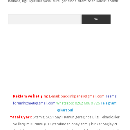
halinde, ilgili içerikler yasal süre içerisinde sitemizden kaldırılacaktır.
Arama
//www.betexper.xyz/
betci.co
betci giriş
elexbetgiris.org
hiltonb
Reklam ve İletişim:
E-mail:
backlinkpaneli@gmail.com
Teams:
forumhizmeti@gmail.com
Whatsapp: 0262 606 0 726
Telegram:
@karabul
Yasal Uyarı:
Sitemiz, 5651 Sayılı Kanun gereğince Bilgi Teknolojileri
ve İletişim Kurumu (BTK) tarafından onaylanmış bir Yer Sağlayıcı