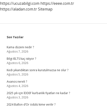
Dengeden
https://ucuzabilgi.com
https://eeee.com.tr
Oluşur
https://aladan.com.tr
Sitemap
Sidebar
Son Yazılar
Kama düzeni nedir ?
Ağustos 7, 2026
Bilgi IELTS kaç istiyor ?
Ağustos 6, 2026
Kedi yıkandıktan sonra kurutulmazsa ne olur ?
Ağustos 5, 2026
Avanos nereli ?
Ağustos 4, 2026
2025 yılı için İDDEF kurbanlık fiyatları ne kadar ?
Ağustos 3, 2026
2024 Ballon d’Or ödülü kime verilir ?