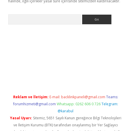
halinde, ilgili içerikler yasal süre içerisinde sitemizden kaldırılacaktır.
Arama
s.org
hiltonbet güncel
Reklam ve İletişim:
E-mail:
backlinkpaneli@gmail.com
Teams:
forumhizmeti@gmail.com
Whatsapp: 0262 606 0 726
Telegram:
@karabul
Yasal Uyarı:
Sitemiz, 5651 Sayılı Kanun gereğince Bilgi Teknolojileri
ve İletişim Kurumu (BTK) tarafından onaylanmış bir Yer Sağlayıcı