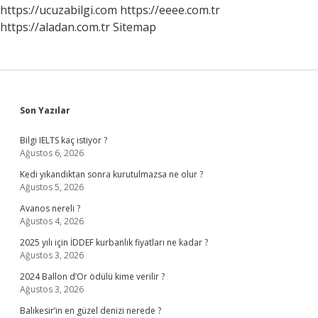
Dengeden
https://ucuzabilgi.com
https://eeee.com.tr
Oluşur
https://aladan.com.tr
Sitemap
Sidebar
Son Yazılar
Bilgi IELTS kaç istiyor ?
Ağustos 6, 2026
Kedi yıkandıktan sonra kurutulmazsa ne olur ?
Ağustos 5, 2026
Avanos nereli ?
Ağustos 4, 2026
2025 yılı için İDDEF kurbanlık fiyatları ne kadar ?
Ağustos 3, 2026
2024 Ballon d’Or ödülü kime verilir ?
Ağustos 3, 2026
Balıkesir’in en güzel denizi nerede ?