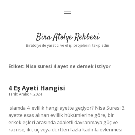
menüyü
Anasayfa
aç
Gizlilik Politikası
Bira Atölye Rehberi
Yasal Uyarı
Biratolye ile yaratıcı ve el işi projelerini takip edin
Etiket:
Nisa suresi 4 ayet ne demek istiyor
4 Eş Ayeti Hangisi
Tarih: Aralık 4, 2024
İslamda 4. evlilik hangi ayette geçiyor? Nisa Suresi 3.
ayette esas alınan evlilik hükümlerine göre, bir
erkek eşleri arasında adaletli davranmaya güç ve
razı ise; iki, üç veya dörtten fazla kadınla evlenmesi