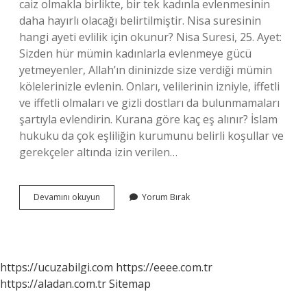
caiz olmakla birlikte, bir tek kadınla evlenmesinin
daha hayırlı olacağı belirtilmiştir. Nisa suresinin
hangi ayeti evlilik için okunur? Nisa Suresi, 25. Ayet:
Sizden hür mümin kadınlarla evlenmeye gücü
yetmeyenler, Allah’ın dininizde size verdiği mümin
kölelerinizle evlenin. Onları, velilerinin izniyle, iffetli
ve iffetli olmaları ve gizli dostları da bulunmamaları
şartıyla evlendirin. Kurana göre kaç eş alınır? İslam
hukuku da çok eşliliğin kurumunu belirli koşullar ve
gerekçeler altında izin verilen…
4
Devamını okuyun
Yorum Bırak
Eş
Ayeti
Hangisi
https://ucuzabilgi.com
https://eeee.com.tr
https://aladan.com.tr
Sitemap