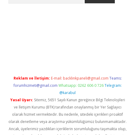
ww.betexper.xyz/
betci.co
betci giriş
elexbetgiris.org
hiltonbet
Reklam ve İletişim:
E-mail:
backlinkpaneli@gmail.com
Teams:
forumhizmeti@gmail.com
Whatsapp: 0262 606 0 726
Telegram:
@karabul
Yasal Uyarı:
Sitemiz, 5651 Sayılı Kanun gereğince Bilgi Teknolojileri
ve İletişim Kurumu (BTK) tarafından onaylanmış bir Yer Sağlayıcı
olarak hizmet vermektedir. Bu nedenle, sitedeki içerikleri proaktif
olarak denetleme veya araştırma yükümlülüğümüz bulunmamaktadır.
Ancak, üyelerimiz yazdıkları içeriklerin sorumluluğunu taşımakta olup,