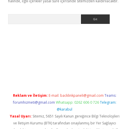
halinde, ilgili içerikler yasal süre içerisinde sitemizden kaldırılacaktır.
Arama
ww.betexper.xyz/
betci.co
betci giriş
elexbetgiris.org
hiltonbet 
Reklam ve İletişim:
E-mail:
backlinkpaneli@gmail.com
Teams:
forumhizmeti@gmail.com
Whatsapp: 0262 606 0 726
Telegram:
@karabul
Yasal Uyarı:
Sitemiz, 5651 Sayılı Kanun gereğince Bilgi Teknolojileri
ve İletişim Kurumu (BTK) tarafından onaylanmış bir Yer Sağlayıcı