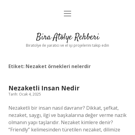
menüyü
Anasayfa
aç
Gizlilik Politikası
Bira Atölye Rehberi
Yasal Uyarı
Biratolye ile yaratıcı ve el işi projelerini takip edin
Etiket:
Nezaket örnekleri nelerdir
Nezaketli Insan Nedir
Tarih: Ocak 4, 2025
Nezaketli bir insan nasıl davranır? Dikkat, şefkat,
nezaket, saygı, ilgi ve başkalarına değer verme nazik
olmanın yapı taşlarıdır. Nezaket kimlere denir?
“Friendly” kelimesinden türetilen nezaket, dilimize