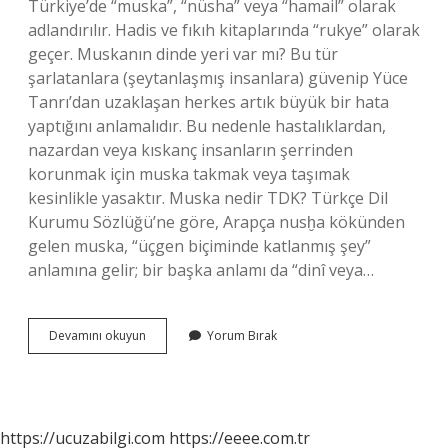
Türkiye’de “muska”, “nüsha” veya “hamail” olarak
adlandırılır. Hadis ve fıkıh kitaplarında “rukye” olarak
geçer. Muskanın dinde yeri var mı? Bu tür
şarlatanlara (şeytanlaşmış insanlara) güvenip Yüce
Tanrı’dan uzaklaşan herkes artık büyük bir hata
yaptığını anlamalıdır. Bu nedenle hastalıklardan,
nazardan veya kıskanç insanların şerrinden
korunmak için muska takmak veya taşımak
kesinlikle yasaktır. Muska nedir TDK? Türkçe Dil
Kurumu Sözlüğü’ne göre, Arapça nusḫa kökünden
gelen muska, “üçgen biçiminde katlanmış şey”
anlamına gelir; bir başka anlamı da “dinî veya…
Muska
Devamını okuyun
Yorum Bırak
Diğer
Adı
Nedir
https://ucuzabilgi.com
https://eeee.com.tr