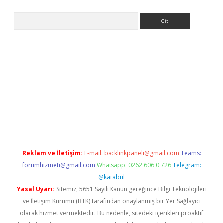
Arama
ww.betexper.xyz/
betci.co
betci giriş
elexbetgiris.org
hiltonbet
Reklam ve İletişim:
E-mail:
backlinkpaneli@gmail.com
Teams:
forumhizmeti@gmail.com
Whatsapp: 0262 606 0 726
Telegram:
@karabul
Yasal Uyarı:
Sitemiz, 5651 Sayılı Kanun gereğince Bilgi Teknolojileri
ve İletişim Kurumu (BTK) tarafından onaylanmış bir Yer Sağlayıcı
olarak hizmet vermektedir. Bu nedenle, sitedeki içerikleri proaktif