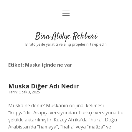
menüyü
Anasayfa
aç
Gizlilik Politikası
Bira Atölye Rehberi
Yasal Uyarı
Biratolye ile yaratıcı ve el işi projelerini takip edin
Etiket:
Muska içinde ne var
Muska Diğer Adı Nedir
Tarih: Ocak 3, 2025
Muska ne denir? Muskanın orijinal kelimesi
“kopya”dır. Arapça versiyondan Türkçe versiyona bu
şekilde aktarılmıştır. Kuzey Afrika’da “hurz”, Doğu
Arabistan’da “hamaya”, “hafiz” veya “maâza” ve