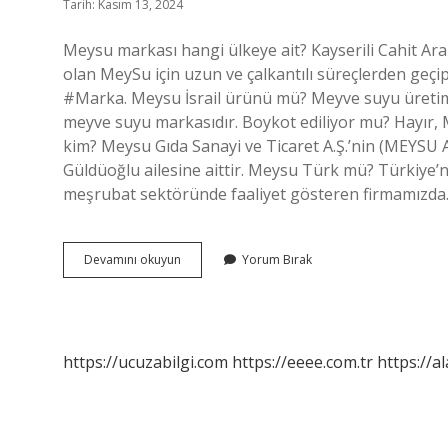
Tarih: Kasım 13, 2024
Meysu markası hangi ülkeye ait? Kayserili Cahit Ara
olan MeySu için uzun ve çalkantılı süreçlerden ge
#Marka. Meysu İsrail ürünü mü? Meyve suyu üretim fa
meyve suyu markasıdır. Boykot ediliyor mu? Hayır, 
kim? Meysu Gıda Sanayi ve Ticaret A.Ş.’nin (MEYSU A.Ş
Güldüoğlu ailesine aittir. Meysu Türk mü? Türkiye’
meşrubat sektöründe faaliyet gösteren firmamızd
Meysu
Devamını okuyun
Yorum Bırak
Türk
Malı
Mı
https://ucuzabilgi.com
https://eeee.com.tr
https://a