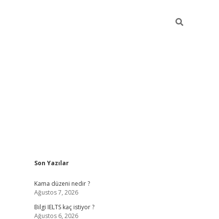
Sidebar
Son Yazılar
ilbet
betci
Betexper giriş adresi
https://www.betex
Kama düzeni nedir ?
Ağustos 7, 2026
Bilgi IELTS kaç istiyor ?
Ağustos 6, 2026