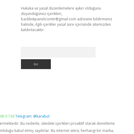
Hukuka ve yasal düzenlemelere aykırı olduğunu
düşündüğünüz içerikleri,
backlinkpanelicomtr@gmail.com
adresine bildirmeniz
halinde, ilgili içerikler yasal süre içerisinde sitemizden
kaldırılacaktır.
Arama
06 0 726
Telegram: @karabul
vermektedir. Bu nedenle, sitedeki içerikleri proaktif olarak denetleme
luğu kabul etmiş sayılırlar. Bu internet sitesi, herhangi bir marka,