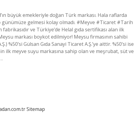
l’ın büyük emekleriyle doğan Türk markası. Hala raflarda
çip günümüze gelmesi kolay olmadı. #Meyve #Ticaret #Tarih
brikasıdır ve Türkiye’de Helal gıda sertifikası alan ilk
Meysu markası boykot edilmiyor! Meysu firmasının sahibi
.) %50’si Gülsan Gıda Sanayi Ticaret A.Ş.’ye aittir. %50’si ise
nin ilk meyve suyu markasına sahip olan ve meşrubat, süt ve
a…
ladan.com.tr
Sitemap