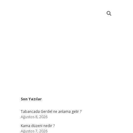
Sidebar
Son Yazılar
ilbet
betci
Betexper giriş adresi
https://www.betexp
Tabancada Gerdel ne anlama gelir ?
Ağustos 8, 2026
Kama düzeni nedir ?
Ağustos 7, 2026