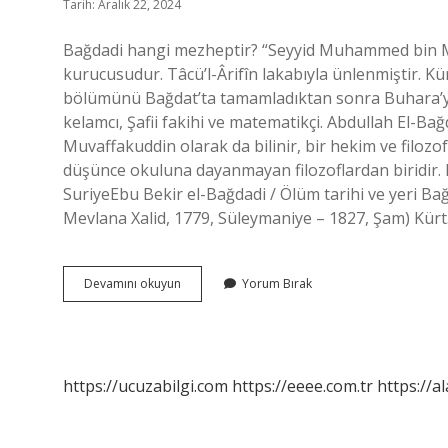
Tarih: Aralık 22, 2024
Bağdadi hangi mezheptir? “Seyyid Muhammed bin M
kurucusudur. Tâcü’l-Ârifîn lakabıyla ünlenmiştir. Kür
bölümünü Bağdat’ta tamamladıktan sonra Buhara’ya 
kelamcı, Şafii fakihi ve matematikçi. Abdullah El-Ba
Muvaffakuddin olarak da bilinir, bir hekim ve filozoft
düşünce okuluna dayanmayan filozoflardan biridir. 
SuriyeEbu Bekir el-Bağdadi / Ölüm tarihi ve yeri Ba
Mevlana Xalid, 1779, Süleymaniye – 1827, Şam) Kür
Ebu
Devamını okuyun
Yorum Bırak
Mansur
El
Bağdadi
Kimdir
https://ucuzabilgi.com
https://eeee.com.tr
https://a