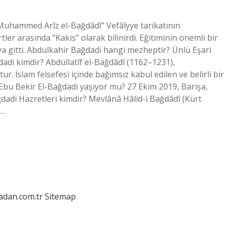
uhammed Arîz el-Bağdâdî” Vefâîyye tarikatının
tler arasında “Kakis” olarak bilinirdi. Eğitiminin önemli bir
gitti. Abdulkahir Bağdadi hangi mezheptir? Ünlü Eşari
ğdadi kimdir? Abdüllatîf el-Bağdâdî (1162–1231),
ur. İslam felsefesi içinde bağımsız kabul edilen ve belirli bir
Ebu Bekir El-Bağdadi yaşıyor mu? 27 Ekim 2019, Barişa,
ğdadi Hazretleri kimdir? Mevlânâ Hâlid-i Bağdâdî (Kürt
t…
ladan.com.tr
Sitemap