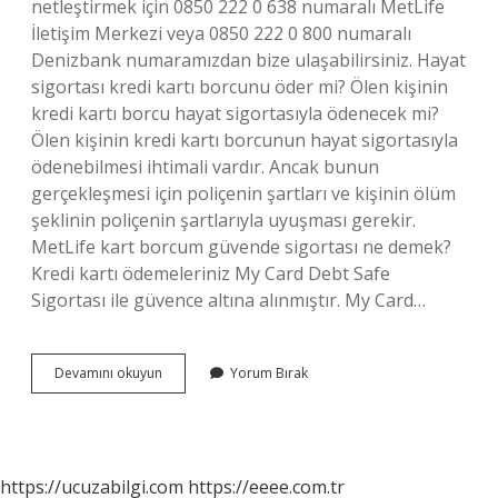
netleştirmek için 0850 222 0 638 numaralı MetLife
İletişim Merkezi veya 0850 222 0 800 numaralı
Denizbank numaramızdan bize ulaşabilirsiniz. Hayat
sigortası kredi kartı borcunu öder mi? Ölen kişinin
kredi kartı borcu hayat sigortasıyla ödenecek mi?
Ölen kişinin kredi kartı borcunun hayat sigortasıyla
ödenebilmesi ihtimali vardır. Ancak bunun
gerçekleşmesi için poliçenin şartları ve kişinin ölüm
şeklinin poliçenin şartlarıyla uyuşması gerekir.
MetLife kart borcum güvende sigortası ne demek?
Kredi kartı ödemeleriniz My Card Debt Safe
Sigortası ile güvence altına alınmıştır. My Card…
Kart
Devamını okuyun
Yorum Bırak
Borcum
Güvende
Hayat
Sigortası
Ücretli
https://ucuzabilgi.com
https://eeee.com.tr
Mi